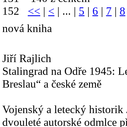
152
<<
|
<
| ... |
5
|
6
|
7
|
8
nová kniha
Jiří Rajlich
Stalingrad na Odře 1945: L
Breslau“ a české země
Vojenský a letecký historik 
dvouleté autorské odmlce p