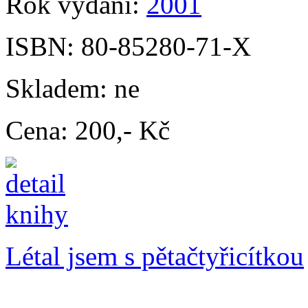
Rok vydání:
2001
ISBN:
80-85280-71-X
Skladem:
ne
Cena:
200,- Kč
Létal jsem s pětačtyřicítkou