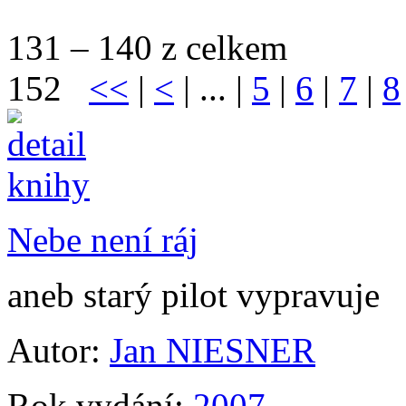
131 – 140 z celkem
152
<<
|
<
| ... |
5
|
6
|
7
|
8
Nebe není ráj
aneb starý pilot vypravuje
Autor:
Jan NIESNER
Rok vydání:
2007