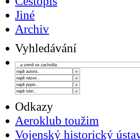
Cestopis
Jiné
Archiv
Vyhledávání
Odkazy
Aeroklub toužim
Vojenský historický ústa