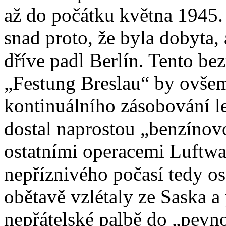
až do počátku května 1945.
snad proto, že byla dobyta, 
dříve padl Berlín. Tento be
„Festung Breslau“ by ovšem
kontinuálního zásobování l
dostal naprostou „benzínov
ostatními operacemi Luftwaf
nepříznivého počasí tedy os
obětavě vzlétaly ze Saska a 
nepřátelské palbě do „pevn