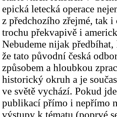
epická letecká operace nejen
z předchozího zřejmé, tak i
trochu překvapivě i americké
Nebudeme nijak předbíhat,
že tato původní česká odbo
způsobem a hloubkou zpraco
historický okruh a je souča
ve světě vychází. Pokud jde
publikací přímo i nepřímo 
výstupy k tématu (poprvé se