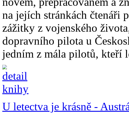
novém, přepracovaném a zn
na jejích stránkách čtenáři
zážitky z vojenského života
dopravního pilota u Českosl
jedním z mála pilotů, kteří l
U letectva je krásně - Austrá