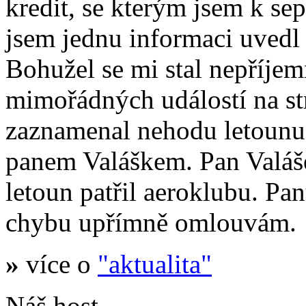
kredit, se kterým jsem k se
jsem jednu informaci uvedl
Bohužel se mi stal nepříje
mimořádných událostí na s
zaznamenal nehodu letoun
panem Valáškem. Pan Valáš
letoun patřil aeroklubu. Pa
chybu upřímně omlouvám.
»
více o
"aktualita"
Náš host