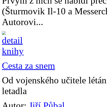
Prvým z nich se nabídl přec
(Šturmovik Il-10 a Messerc
Autorovi...
Cesta za snem
Od vojenského učitele létá
letadla
Autor:
Jiří Půbal