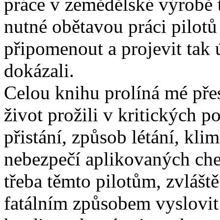
práce v zemědělské výrobě 
nutné obětavou práci pilot
připomenout a projevit tak 
dokázali.
Celou knihu prolíná mé přes
život prožili v kritických 
přistání, způsob létání, kli
nebezpečí aplikovaných che
třeba těmto pilotům, zvláště
fatálním způsobem vyslovit