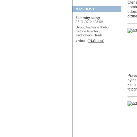
Čtená
bomba
NÁŠ HOST
odejí
cizin
Za hroby se lvy
27.11.2012 / 23:00
Dvoudílná kniha
Klubu
historie letectví
v
Jindřichově Hradci.
»
více o
"Náš host"
Právě
by ne
které
fotogr