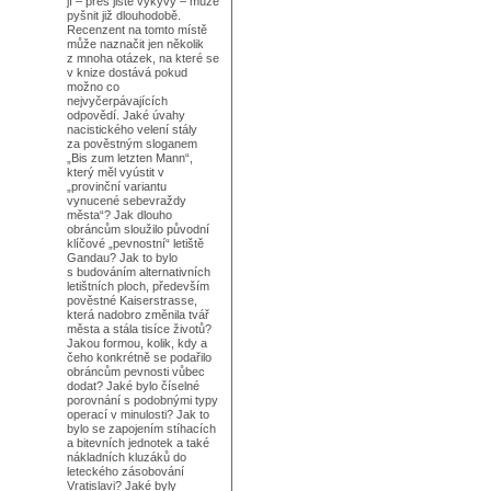
jí – přes jisté výkyvy – může
pyšnit již dlouhodobě.
Recenzent na tomto místě
může naznačit jen několik
z mnoha otázek, na které se
v knize dostává pokud
možno co
nejvyčerpávajících
odpovědí. Jaké úvahy
nacistického velení stály
za pověstným sloganem
„Bis zum letzten Mann“,
který měl vyústit v
„provinční variantu
vynucené sebevraždy
města“? Jak dlouho
obráncům sloužilo původní
klíčové „pevnostní“ letiště
Gandau? Jak to bylo
s budováním alternativních
letištních ploch, především
pověstné Kaiserstrasse,
která nadobro změnila tvář
města a stála tisíce životů?
Jakou formou, kolik, kdy a
čeho konkrétně se podařilo
obráncům pevnosti vůbec
dodat? Jaké bylo číselné
porovnání s podobnými typy
operací v minulosti? Jak to
bylo se zapojením stíhacích
a bitevních jednotek a také
nákladních kluzáků do
leteckého zásobování
Vratislavi? Jaké byly