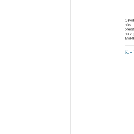
Osvob
násil
předm
na vo
ameri
61 –