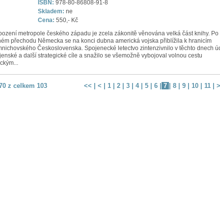
ISBN:
978-80-86808-91-8
Skladem:
ne
Cena:
550,- Kč
ození metropole českého západu je zcela zákonitě věnována velká část knihy. Po
ném přechodu Německa se na konci dubna americká vojska přiblížila k hranicím
nichovského Československa. Spojenecké letectvo zintenzivnilo v těchto dnech ú
jenské a další strategické cíle a snažilo se všemožně vybojoval volnou cestu
ckým...
 70 z celkem 103
<<
|
<
|
1
|
2
|
3
|
4
|
5
|
6
|
7
|
8
|
9
|
10
|
11
|