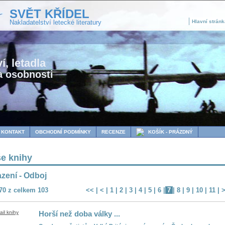
SVĚT KŘÍDEL
Nakladatelství letecké literatury
Hlavní stránk
í, letadla
a osobnosti
KONTAKT
OBCHODNÍ PODMÍNKY
RECENZE
KOŠÍK - PRÁZDNÝ
e knihy
zení - Odboj
 70 z celkem 103
<<
|
<
|
1
|
2
|
3
|
4
|
5
|
6
|
7
|
8
|
9
|
10
|
11
|
Horší než doba války ...