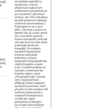
od základů originálně a
enské
novátorsky a oproti
dl
předchozím autorovým
zmiňovaným příspěvkům je
po rozsahové i obsahové
stránce, ale i šíří a hloubkou
použité pramenné základny
skutečně nesrovnatelná.2
Podívejme se na ni nyní
blíže. Jak jsme u autora za
dlouhé roky již zvyklí, jedná
se o rozsahem opravdu
hutnou monografii (zahrnuje
více jak šest set stran textu
a bezmála devět set
fotografií). Po krátkém
nastínění historického
kontextu podrobuje
kritickému rozboru
terá
dosavadní historiografii této
roků,
válečné kapitoly a spolu
 a
s tím i rozdílné pohledy na
význam a (ne)smysl tak
krajního odporu, který
„Festung Breslau“ musela
vést. Současně také
přibližuje široké spektrum
archivních pramenů, které
při práci na této syntéze měl
možnost zpracovávat a
vzájemně komparovat a
rovněž tak i jejich
dostupnost a relevanci.
Do úvodní části můžeme