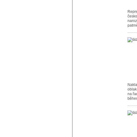
Repre
česko
naroz
patrn
Nakla
oblak
na řa
během