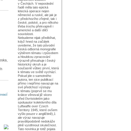
v Čechách. V neposlední
řadě měla tato epická
letecká operace nejen
německé a ruské, ale jak je
z předchozího zřejmé, tak i
české, polské, a pro někoho
třeba trochu překvapivě i
americké a další dílčí
souvislosti.
Nebudeme nijak předbíhat,
když hned na začátek
uvedeme, že tato původní
česká odborná monografie
výběrem tématu i způsobem
a hloubkou zpracování
bska,
výrazně přesahuje i český
historický okruh a je
současně vůbec první, která
ěh
k tématu ve světě vychází.
Pokud jde o samotného
autora, ten sice publikací
přímo i nepřímo navazuje na
své předchozí výstupy
k tématu (poprvé se mu
ovací
krátce věnoval již skoro
před čtvrtstoletím jako
spoluautor kolektivního díla
Luftwaffe over Czech
Territory 1945, které ovšem
vyšlo pouze v angličtině),1
ale výraz navazuje
pravděpodobně nedokáže
plně vystihnout skutečnost.
Tato novinka je totiž pojata