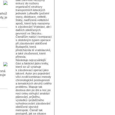
dále zahrnout nezbytný
exkurz do rozboru
organizační struktury
transportních leteckých
jehož
jednotek Luftwaffe (početní
stavy, dislokace, velitelé,
ty, je
štáby, nadřízená velitelství
apod), které byly nasazeny
k zásobování Vratislavi, ale i
dalších obklíčených
pevností ve Slezsku.
Čtenářům nabízí i komparaci
s obdobným typem operace
při zásobování obklíčené
Budapešti, která
předcházela té vratislavské,
a také zkušenosti, které
přinesla.
Následuje nejrozsáhlejší
část a faktické jádro knihy,
které se už vztahuje
k zásobovací operaci jako
osná
takové. Autor pro pojednání
zuje
věci zvolil kombinaci metody
chronologické posloupnosti
a tematických okruhů celého
problému. Mapuje tak
doslova den po dni a noc po
noci celou strhující anabázi
plánování, průběhu,
výsledků i průběžného
vyhodnocování zásobování
obklíčené slezské
metropole. Čtenář tak
postupně, jak se situace