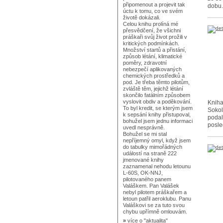
připomenout a projevit tak
dobu.
úctu k tomu, co ve svém
životě dokázali.
Celou knihu prolíná mé
přesvědčení, že všichni
práškaři svůj život prožili v
kritických podmínkách.
Množství startů a přistání,
způsob létání, klimatické
poměry, zdravotní
nebezpečí aplikovaných
chemických prostředků a
pod. Je třeba těmto pilotům,
zvláště těm, jejichž létání
skončilo fatálním způsobem
vyslovit obdiv a poděkování.
Kniha
To byl kredit, se kterým jsem
Sokol
k sepsání knihy přistupoval,
podal
bohužel jsem jednu informaci
posle
uvedl nesprávně.
Bohužel se mi stal
nepříjemný omyl, když jsem
do tabulky mimořádných
událostí na straně 222
jmenované knihy
zaznamenal nehodu letounu
L-60S, OK-NNJ,
pilotovaného panem
Valáškem. Pan Valášek
nebyl pilotem práškařem a
letoun patřil aeroklubu. Panu
Valáškovi se za tuto svou
chybu upřímně omlouvám.
»
více o
"aktualita"