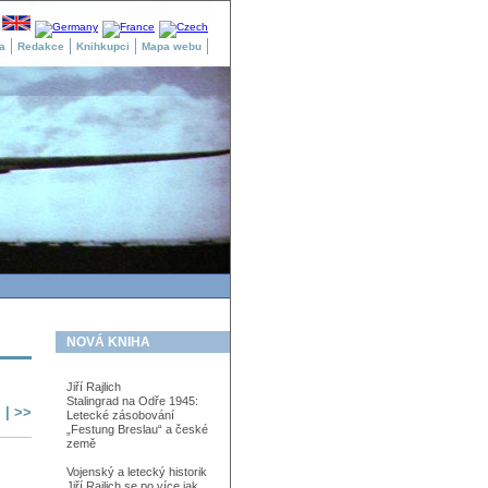
a
Redakce
Knihkupci
Mapa webu
NOVÁ KNIHA
Jiří Rajlich
Stalingrad na Odře 1945:
>
|
>>
Letecké zásobování
„Festung Breslau“ a české
země
Vojenský a letecký historik
Jiří Rajlich se po více jak