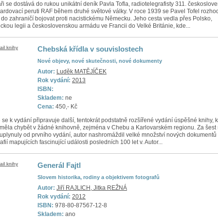
ři se dostává do rukou unikátní deník Pavla Tofla, radiotelegrafisty 311. českoslov
rdovací peruti RAF během druhé světové války. V roce 1939 se Pavel Tofel rozho
t do zahraničí bojovat proti nacistickému Německu. Jeho cesta vedla přes Polsko,
eckou legii a československou armádu ve Francii do Velké Británie, kde...
Chebská křídla v souvislostech
Nové objevy, nové skutečnosti, nové dokumenty
Autor:
Luděk MATĚJÍČEK
Rok vydání:
2013
ISBN:
Skladem:
ne
Cena:
450,- Kč
 se k vydání připravuje další, tentokrát podstatně rozšířené vydání úspěšné knihy, k
měla chybět v žádné knihovně, zejména v Chebu a Karlovarském regionu. Za šest 
 uplynuly od prvního vydání, autor nashromáždil velké množství nových dokumentů
afií mapujících fascinující události posledních 100 let v. Autor...
Generál Fajtl
Slovem historika, rodiny a objektivem fotografů
Autor:
Jiří RAJLICH, Jitka REŽNÁ
Rok vydání:
2012
ISBN:
978-80-87567-12-8
Skladem:
ano