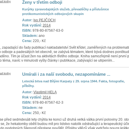
Ženy v třetím odboji
Kurýrky zpravodajských služeb, převaděčky a příslušnice
protikomunistických odbojových skupin
Autor:
Ivo PEJČOCH
Rok vydání:
2014
ISBN:
978-80-87567-63-0
Skladem:
ano
Cena:
220,- Kč
, zapadající do řady publikací nakladatelství Svět křídel, zaměřených na problemat
ho odboje a padesátých let obecně, se zabývá tématem, které bývá dodnes poněkud
děno. Tím je účast žen na aktivitách třetího odboje. Kniha samozřejmě není první p
to téma, navíc v minulosti vyšly články i publikace, zabývající se utrpením...
Umírali i za naší svobodu, nezapomínáme ...
Letecká bitva nad Bílými Karpaty z 29. srpna 1944. Fakta, fotografie,
příběhy.
Autor:
Vlastimil HELA
Rok vydání:
2014
ISBN:
978-80-87567-62-3
Skladem:
ne
Cena:
250,- Kč
se před sedmdesáti lety chýlila ke konci už druhá velká válka první poloviny 20. stol
 se, že hekatomby obětí budou mít pro lidstvo natolik odstrašující a terapeutický úči
 do podobných šíleností přestane pouštět. Přísliby vítězů však vydržely pouze krátk