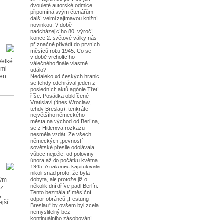
dvouleté autorské odmlce
připomíná svým čtenářům
další velmi zajímavou knižní
novinkou. V době
nadcházejícího 80. výročí
konce 2. světové války nás
příznačně přivádí do prvních
měsíců roku 1945. Co se
v době vrcholícího
Velké
válečného finále vlastně
imi
událo?
len
Nedaleko od českých hranic
se tehdy odehrával jeden z
posledních aktů agónie Třetí
říše. Posádka obklíčené
Vratislavi (dnes Wroclaw,
tehdy Breslau), tenkráte
největšího německého
města na východ od Berlína,
se z Hitlerova rozkazu
nesměla vzdát. Ze všech
německých „pevností“
sovětské přesile odolávala
vůbec nejdéle, od poloviny
února až do počátku května
1945. A nakonec kapitulovala
nikoli snad proto, že byla
kým
dobyta, ale protože již o
několik dní dříve padl Berlín.
 z
Tento bezmála tříměsíční
,
odpor obránců „Festung
ší...
Breslau“ by ovšem byl zcela
nemyslitelný bez
kontinuálního zásobování