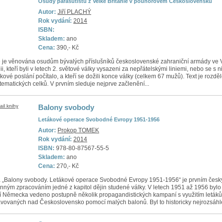
Osudy parašutistů z Velké Británie v poúnorovém Československu
Autor:
Jiří PLACHÝ
Rok vydání:
2014
ISBN:
Skladem:
ano
Cena:
390,- Kč
 je věnována osudům bývalých příslušníků československé zahraniční armády ve 
ii, kteří byli v letech 2. světové války vysazeni za nepřátelskými liniemi, nebo se s n
akové poslání počítalo, a kteří se dožili konce války (celkem 67 mužů). Text je rozdě
í tematických celků. V prvním sleduje nejprve začlenění...
Balony svobody
Letákové operace Svobodné Evropy 1951-1956
Autor:
Prokop TOMEK
Rok vydání:
2014
ISBN:
978-80-87567-55-5
Skladem:
ano
Cena:
270,- Kč
 „Balony svobody. Letákové operace Svobodné Evropy 1951-1956“ je prvním čes
nným zpracováním jedné z kapitol dějin studené války. V letech 1951 až 1956 bylo
 Německa vedeno postupně několik propagandistických kampaní s využitím letáků
vovaných nad Československo pomocí malých balonů. Byl to historicky nejrozsáhlej