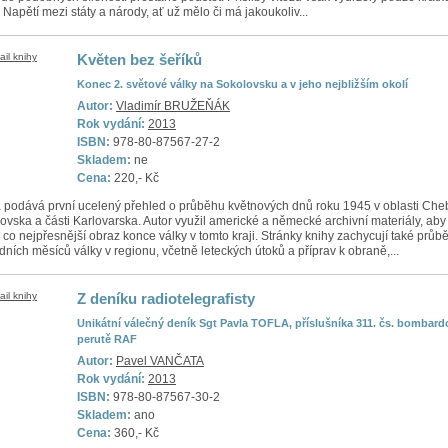
 Napětí mezi státy a národy, ať už mělo či má jakoukoliv...
Květen bez šeříků
Konec 2. světové války na Sokolovsku a v jeho nejbližším okolí
Autor:
Vladimír BRUŽEŇÁK
Rok vydání:
2013
ISBN:
978-80-87567-27-2
Skladem:
ne
Cena:
220,- Kč
 podává první ucelený přehled o průběhu květnových dnů roku 1945 v oblasti Che
ovska a části Karlovarska. Autor využil americké a německé archivní materiály, aby
 co nejpřesnější obraz konce války v tomto kraji. Stránky knihy zachycují také průb
dních měsíců války v regionu, včetně leteckých útoků a příprav k obraně,...
Z deníku radiotelegrafisty
Unikátní válečný deník Sgt Pavla TOFLA, příslušníka 311. čs. bombard
perutě RAF
Autor:
Pavel VANČATA
Rok vydání:
2013
ISBN:
978-80-87567-30-2
Skladem:
ano
Cena:
360,- Kč