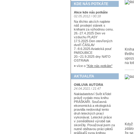
KDE NÁS POTKÁTE
Akce kde nás potkáte
02.05.2012 / 00:18
Na těchto akcích najdete
náš prodejní stánek s
knihami za výhodnou cenu.
26.-27.4.2025 Den ve
vzduchu PLASY
17.5.2025 Den otevřených
dveří ČÁSLAV
7.-8.6.2025 Aviatická pouť
Kniha
PARDUBICE
třetí
20.–21.9.2025 dny NATO
upoza
OSTRAVA
na to
»
více o
"Kde nás potkáte"
AKTUALITA
OMLUVA AUTORA
24.04.2021 / 21:47
Nakladatelství Svět křídel
právě vydalo mou knihu
PRÁŠKAŘI. Současná
ekonomická a ekologická
pravidla nedovolují tento
druh leteckých prací
vykonávat. Letecké práce
v zemědělské výrobě tak
Když 
skončily. Považoval jsem za
zdálo
nutné obětavou práci pilotů
že se
práškařů svou knihou