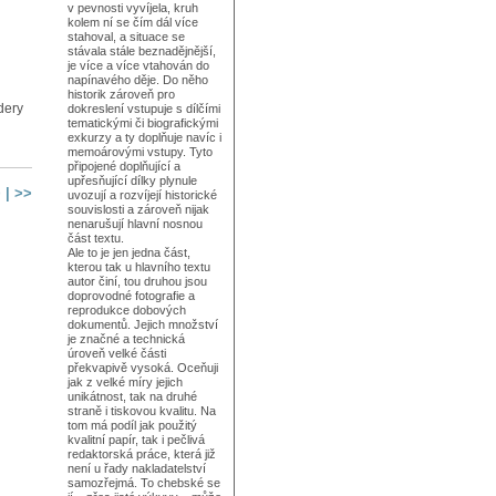
v pevnosti vyvíjela, kruh
kolem ní se čím dál více
stahoval, a situace se
stávala stále beznadějnější,
je více a více vtahován do
napínavého děje. Do něho
historik zároveň pro
dery
dokreslení vstupuje s dílčími
tematickými či biografickými
exkurzy a ty doplňuje navíc i
memoárovými vstupy. Tyto
připojené doplňující a
upřesňující dílky plynule
>
|
>>
uvozují a rozvíjejí historické
souvislosti a zároveň nijak
nenarušují hlavní nosnou
část textu.
Ale to je jen jedna část,
kterou tak u hlavního textu
autor činí, tou druhou jsou
doprovodné fotografie a
reprodukce dobových
dokumentů. Jejich množství
je značné a technická
úroveň velké části
překvapivě vysoká. Oceňuji
jak z velké míry jejich
unikátnost, tak na druhé
straně i tiskovou kvalitu. Na
tom má podíl jak použitý
kvalitní papír, tak i pečlivá
redaktorská práce, která již
není u řady nakladatelství
samozřejmá. To chebské se