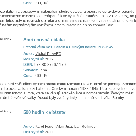
Cena:
900,- Kč
zentativní a obrazovým materiálem štědře dotovaná biografie opravdové legendy
slovenského letectva. Generálporučík ve výslužbě František Fajtl (2012-2006), od 
ení letos uplyne rovných sto roků a s nímž jsme se naposledy rozloučili před šesti le
ě našim nejznámějším válečným letcem. Nadto nejen na západní, ale...
Smrtonosná oblaka
Letecká válka mezi Labem a Orlickými horami 1938-1945
Autor:
Michal PLAVEC
Rok vydání:
2012
ISBN:
978-80-87567-17-3
Skladem:
ano
Cena:
460,- Kč
datelství Svět křídel vydává novou knihu Michala Plavce, která se jmenuje Smrton
a. Letecká válka mezi Labem a Orlickými horami 1938-1945. Publikace volně nava
du knih tohoto autora, které se věnují letecké válce a bombardování českých měst
 druhé světové války. Dosud byly vydány tituly …a země se chvěla, Bomby...
500 hodin k vítězství
Autor:
Karel Foud, Milan Jíša, Ivan Rollinger
Rok vydání:
2011