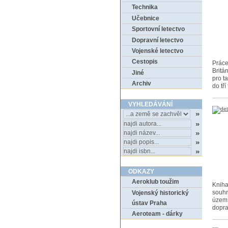
Technika
Učebnice
Sportovní letectvo
Dopravní letectvo
Vojenské letectvo
Cestopis
Práce
Britán
Jiné
pro t
Archiv
do tř
VYHLEDÁVÁNÍ
ODKAZY
Aeroklub toužim
Kniha
souhr
Vojenský historický
území
ústav Praha
dopra
Aeroteam - dárky