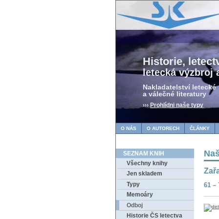
Historie, letectv
letecká výzbroj 
Nakladatelství letecké
a válečné literatury
›››
Prohlídni naše typy
O NÁS
O AUTORECH
ČLÁNKY
Naš
SEZNAM KNIH
Všechny knihy
Zařa
Jen skladem
Typy
61 –
Memoáry
Odboj
Historie ČS letectva