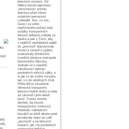
leteckým mostem. Od
Hitlera dostal naprostou
„benzínovou“ prioritu
dokonce před všemi
ostatními operacemi
Luftwaffe. Noc, co noc,
často i za velmi
nepříznivého počasí tedy
osádky transportních
letounů obětavě vzlétaly ze
Saska a pak z Čech, aby
v nejtěžší nepřátelské palbě
do „pevnosti“ dopravovaly
iku
munici a zbraně a zpátky
evakuovaly především
rací
zraněné obránce metropole
historického Slezska.
Jednalo se o největší
zásobovací operaci
posledních měsíců války, a
to jak co do svého rozsahu,
tak i co do utrpěných ztrát.
Přišla těžce zkoušené
německé transportní
letectvo hodně draho a stala
se zároveň i jeho labutí
písní. Trosky mnoha
desítek, ba stovek
transportních Junkersů,
Heinkelů i nákladních
kluzáků se ještě dlouho poté
povalovaly nejen po celé
etí,
„pevnosti“ a na letových
nek,
trasách, ale i na posledních
ou
startovních letištích