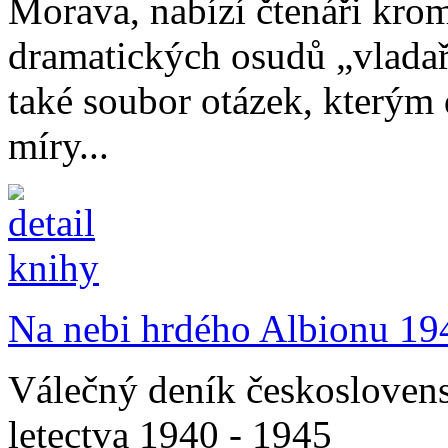
Morava, nabízí čtenáři kro
dramatických osudů „vladař
také soubor otázek, kterým
míry...
Na nebi hrdého Albionu 194
Válečný deník českoslovens
letectva 1940 - 1945