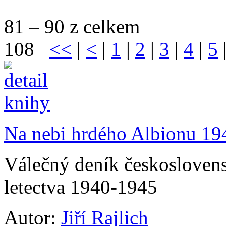
81 – 90 z celkem
108
<<
|
<
|
1
|
2
|
3
|
4
|
5
Na nebi hrdého Albionu 194
Válečný deník českoslovens
letectva 1940-1945
Autor:
Jiří Rajlich