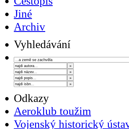
Cestopis
Jiné
Archiv
Vyhledávání
Odkazy
Aeroklub toužim
Vojenský historický ústa