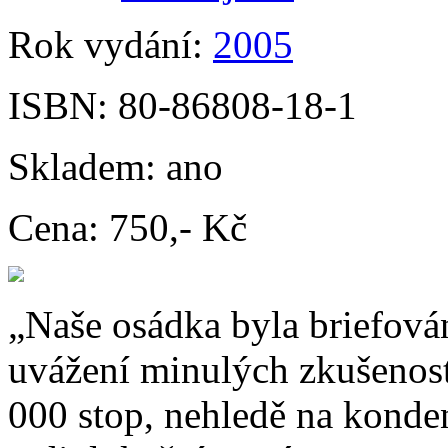
Rok vydání:
2005
ISBN:
80-86808-18-1
Skladem:
ano
Cena:
750,- Kč
„Naše osádka byla briefován
uvážení minulých zkušeností
000 stop, nehledě na konde