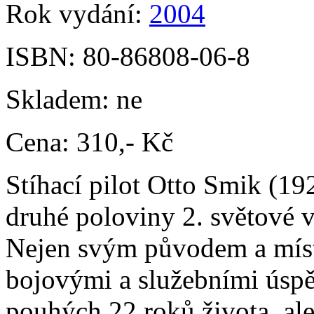
Rok vydání:
2004
ISBN:
80-86808-06-8
Skladem:
ne
Cena:
310,- Kč
Stíhací pilot Otto Smik (192
druhé poloviny 2. světové v
Nejen svým původem a míst
bojovými a služebními úspě
pouhých 22 roků života, al