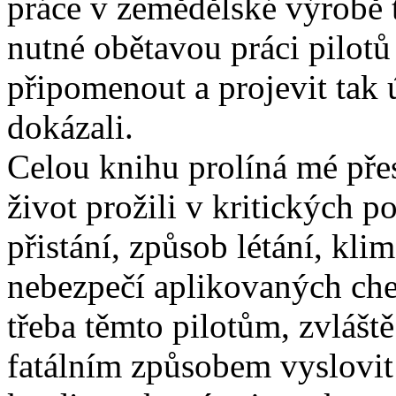
práce v zemědělské výrobě 
nutné obětavou práci pilot
připomenout a projevit tak 
dokázali.
Celou knihu prolíná mé přes
život prožili v kritických 
přistání, způsob létání, kli
nebezpečí aplikovaných che
třeba těmto pilotům, zvláště
fatálním způsobem vyslovit