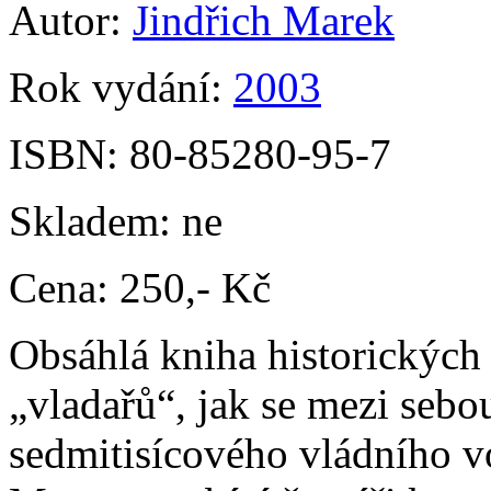
Autor:
Jindřich Marek
Rok vydání:
2003
ISBN:
80-85280-95-7
Skladem:
ne
Cena:
250,- Kč
Obsáhlá kniha historických 
„vladařů“, jak se mezi sebou
sedmitisícového vládního v