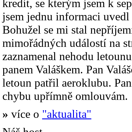
kredit, se kterým jsem k se
jsem jednu informaci uvedl
Bohužel se mi stal nepříje
mimořádných událostí na s
zaznamenal nehodu letoun
panem Valáškem. Pan Valáš
letoun patřil aeroklubu. Pa
chybu upřímně omlouvám.
»
více o
"aktualita"
Náš host