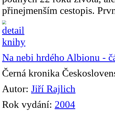
přinejmenším cestopis. Prvn
Na nebi hrdého Albionu - čá
Černá kronika Českosloven
Autor:
Jiří Rajlich
Rok vydání:
2004