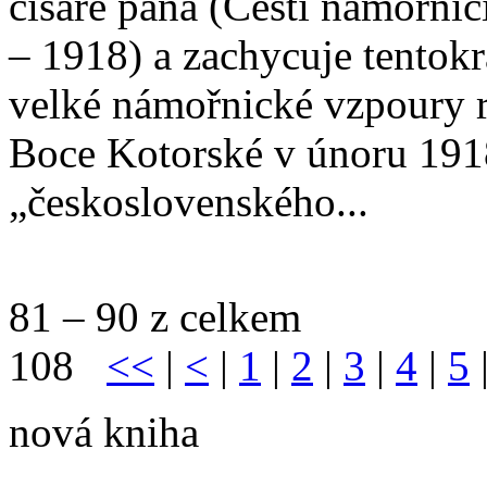
císaře pána (Čeští námořní
– 1918) a zachycuje tentok
velké námořnické vzpoury 
Boce Kotorské v únoru 1918
„československého...
81 – 90 z celkem
108
<<
|
<
|
1
|
2
|
3
|
4
|
5
nová kniha