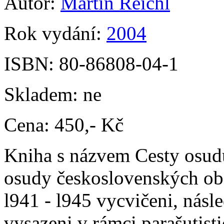
Autor:
Martin Reichl
Rok vydání:
2004
ISBN:
80-86808-04-1
Skladem:
ne
Cena:
450,- Kč
Kniha s názvem Cesty osudu
osudy československých obča
l941 - l945 vycvičeni, násle
vysazeni v rámci parašutis