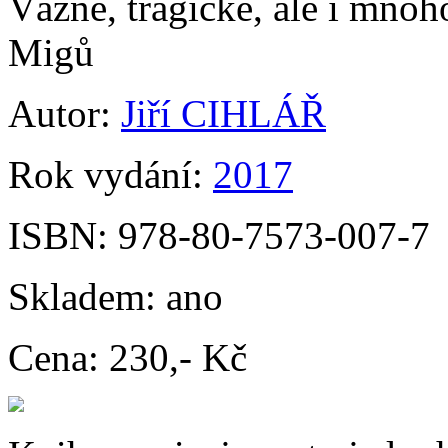
Vážné, tragické, ale i mnoh
Migů
Autor:
Jiří CIHLÁŘ
Rok vydání:
2017
ISBN:
978-80-7573-007-7
Skladem:
ano
Cena:
230,- Kč