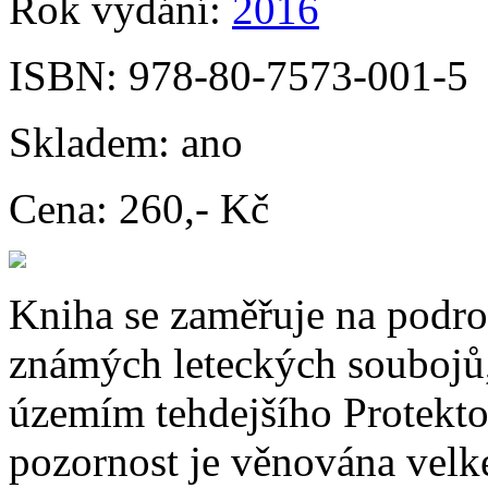
Rok vydání:
2016
ISBN:
978-80-7573-001-5
Skladem:
ano
Cena:
260,- Kč
Kniha se zaměřuje na podr
známých leteckých soubojů,
územím tehdejšího Protekto
pozornost je věnována velk