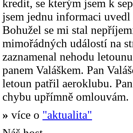
kredit, se kterým jsem k se
jsem jednu informaci uvedl
Bohužel se mi stal nepříje
mimořádných událostí na s
zaznamenal nehodu letoun
panem Valáškem. Pan Valáš
letoun patřil aeroklubu. Pa
chybu upřímně omlouvám.
»
více o
"aktualita"
Náš host