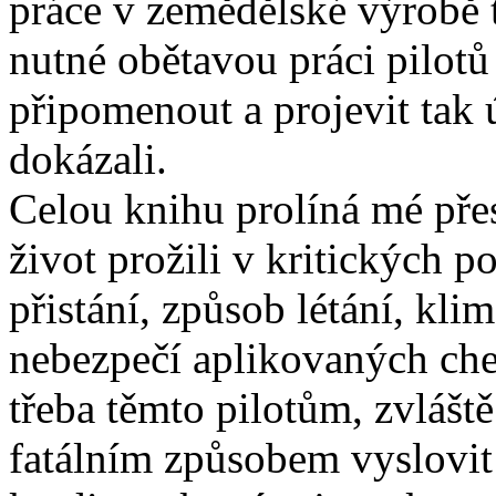
práce v zemědělské výrobě 
nutné obětavou práci pilot
připomenout a projevit tak 
dokázali.
Celou knihu prolíná mé přes
život prožili v kritických 
přistání, způsob létání, kli
nebezpečí aplikovaných che
třeba těmto pilotům, zvláště
fatálním způsobem vyslovit