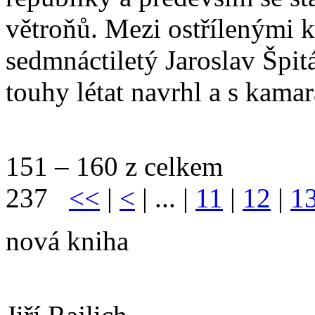
větroňů. Mezi ostřílenými k
sedmnáctiletý Jaroslav Špit
touhy létat navrhl a s kamará
151 – 160 z celkem
237
<<
|
<
| ... |
11
|
12
|
1
nová kniha