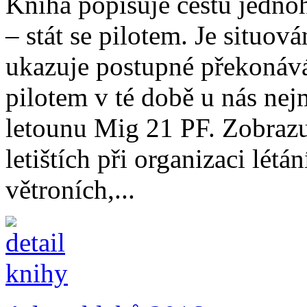
Kniha popisuje cestu jedno
– stát se pilotem. Je situo
ukazuje postupné překonává
pilotem v té době u nás ne
letounu Mig 21 PF. Zobraz
letištích při organizaci lét
větroních,...