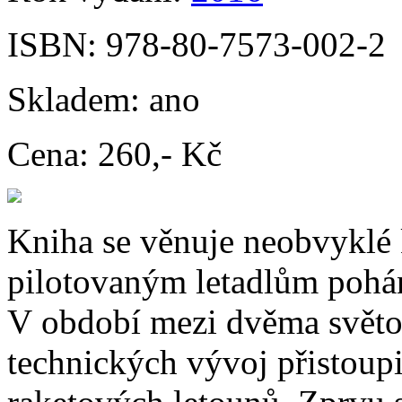
ISBN:
978-80-7573-002-2
Skladem:
ano
Cena:
260,- Kč
Kniha se věnuje neobvyklé k
pilotovaným letadlům pohá
V období mezi dvěma svět
technických vývoj přistoup