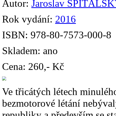
Autor:
Jaroslav ŠPITÁLS
Rok vydání:
2016
ISBN:
978-80-7573-000-8
Skladem:
ano
Cena:
260,- Kč
Ve třicátých létech minuléh
bezmotorové létání nebýval
republiky a především se st