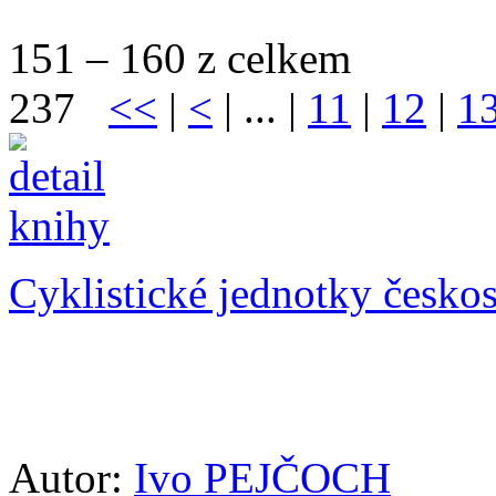
151 – 160 z celkem
237
<<
|
<
| ... |
11
|
12
|
1
Cyklistické jednotky česko
Autor:
Ivo PEJČOCH