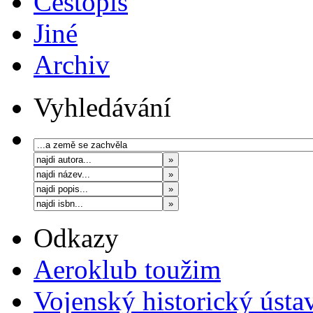
Cestopis
Jiné
Archiv
Vyhledávání
Odkazy
Aeroklub toužim
Vojenský historický ústa