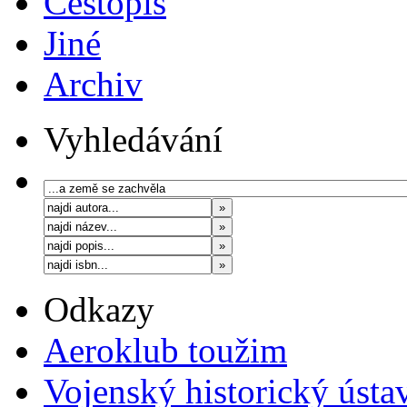
Cestopis
Jiné
Archiv
Vyhledávání
Odkazy
Aeroklub toužim
Vojenský historický ústa