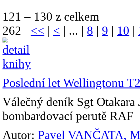
121 – 130 z celkem
262
<<
|
<
| ... |
8
|
9
|
10
|
Poslední let Wellingtonu T
Válečný deník Sgt Otakara Ja
bombardovací perutě RAF
Autor:
Pavel VANČATA, M