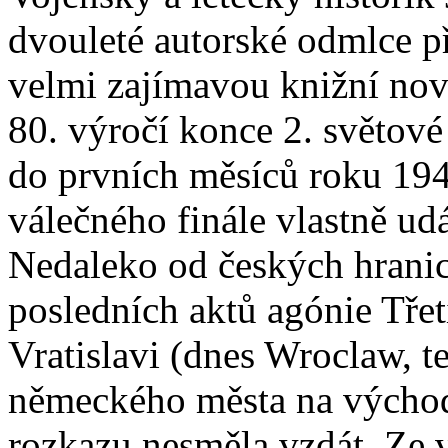
dvouleté autorské odmlce p
velmi zajímavou knižní nov
80. výročí konce 2. světové
do prvních měsíců roku 194
válečného finále vlastně ud
Nedaleko od českých hranic
posledních aktů agónie Třet
Vratislavi (dnes Wroclaw, t
německého města na východ 
rozkazu nesměla vzdát. Ze