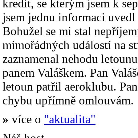
kredit, se kterým jsem k se
jsem jednu informaci uvedl
Bohužel se mi stal nepříje
mimořádných událostí na s
zaznamenal nehodu letoun
panem Valáškem. Pan Valáš
letoun patřil aeroklubu. Pa
chybu upřímně omlouvám.
»
více o
"aktualita"
Náš host