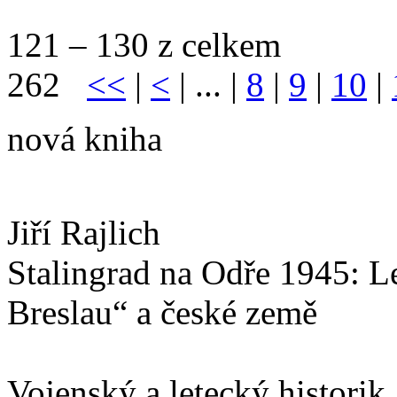
121 – 130 z celkem
262
<<
|
<
| ... |
8
|
9
|
10
|
nová kniha
Jiří Rajlich
Stalingrad na Odře 1945: L
Breslau“ a české země
Vojenský a letecký historik 