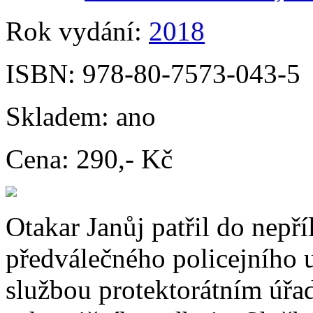
Rok vydání:
2018
ISBN:
978-80-7573-043-5
Skladem:
ano
Cena:
290,- Kč
Otakar Janůj patřil do nepří
předválečného policejního 
službou protektorátním úřa