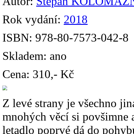
Autor:
Štěpán KOLOMAZ
Rok vydání:
2018
ISBN:
978-80-7573-042-8
Skladem:
ano
Cena:
310,- Kč
Z levé strany je všechno ji
mnohých věcí si povšimne až
letadlo poprvé dá do pohyb