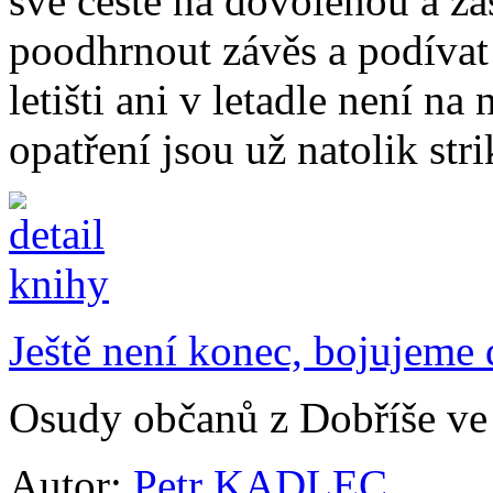
své cestě na dovolenou a za
poodhrnout závěs a podívat 
letišti ani v letadle není na
opatření jsou už natolik stri
Ještě není konec, bojujeme d
Osudy občanů z Dobříše ve
Autor:
Petr KADLEC