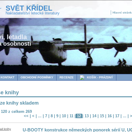
SVĚT KŘÍDEL
Nakladatelství letecké literatury
Hlavní stránk
í, letadla
a osobnosti
KONTAKT
OBCHODNÍ PODMÍNKY
RECENZE
KOŠÍK - PRÁZDNÝ
e knihy
ze knihy skladem
– 120 z celkem 269
<<
|
<
| ... |
7
|
8
|
9
|
10
|
11
|
12
|
13
|
14
|
15
|
16
|
17
| ... |
U-BOOTY konstrukce německých ponorek sérií U, U