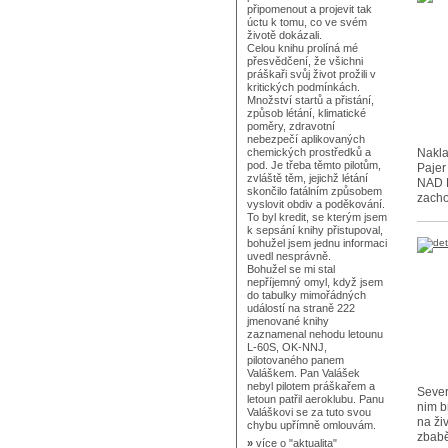
připomenout a projevit tak
úctu k tomu, co ve svém
životě dokázali.
Celou knihu prolíná mé
přesvědčení, že všichni
práškaři svůj život prožili v
kritických podmínkách.
Množství startů a přistání,
způsob létání, klimatické
poměry, zdravotní
nebezpečí aplikovaných
Nakla
chemických prostředků a
pod. Je třeba těmto pilotům,
Pajer
zvláště těm, jejichž létání
NAD M
skončilo fatálním způsobem
zacho
vyslovit obdiv a poděkování.
To byl kredit, se kterým jsem
k sepsání knihy přistupoval,
bohužel jsem jednu informaci
uvedl nesprávně.
Bohužel se mi stal
nepříjemný omyl, když jsem
do tabulky mimořádných
událostí na straně 222
jmenované knihy
zaznamenal nehodu letounu
L-60S, OK-NNJ,
pilotovaného panem
Valáškem. Pan Valášek
nebyl pilotem práškařem a
Sever
letoun patřil aeroklubu. Panu
nim b
Valáškovi se za tuto svou
na ži
chybu upřímně omlouvám.
zbabě
»
více o
"aktualita"