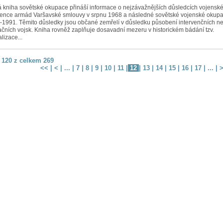
 kniha sovětské okupace přináší informace o nejzávažnějších důsledcích vojensk
vence armád Varšavské smlouvy v srpnu 1968 a následné sovětské vojenské okup
1991. Těmito důsledky jsou občané zemřelí v důsledku působení intervenčních n
čních vojsk. Kniha rovněž zaplňuje dosavadní mezeru v historickém bádání tzv.
lizace...
– 120 z celkem 269
<<
|
<
| ... |
7
|
8
|
9
|
10
|
11
|
12
|
13
|
14
|
15
|
16
|
17
| ... |