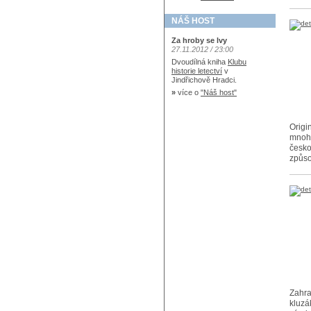
NÁŠ HOST
Za hroby se lvy
27.11.2012 / 23:00
Dvoudílná kniha
Klubu
historie letectví
v
Jindřichově Hradci.
»
více o
"Náš host"
Origi
mnoho
česko
způso
Zahra
kluzá