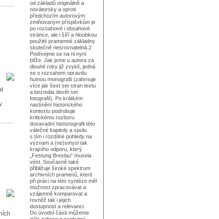
od základů originálně a
novátorsky a oproti
předchozím autorovým
zmiňovaným příspěvkům je
po rozsahové i obsahové
stránce, ale i šíří a hloubkou
použité pramenné základny
skutečně nesrovnatelná.2
Podívejme se na ni nyní
blíže. Jak jsme u autora za
dlouhé roky již zvyklí, jedná
se o rozsahem opravdu
hutnou monografii (zahrnuje
více jak šest set stran textu
ut
a bezmála devět set
fotografií). Po krátkém
v
nastínění historického
kontextu podrobuje
kritickému rozboru
dosavadní historiografii této
válečné kapitoly a spolu
s tím i rozdílné pohledy na
význam a (ne)smysl tak
krajního odporu, který
„Festung Breslau“ musela
vést. Současně také
přibližuje široké spektrum
archivních pramenů, které
při práci na této syntéze měl
možnost zpracovávat a
vzájemně komparovat a
rovněž tak i jejich
dostupnost a relevanci.
Do úvodní části můžeme
ních