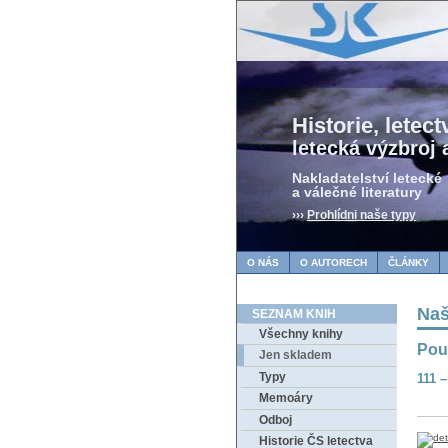
Historie, letectv
letecká výzbroj 
Nakladatelství letecké
a válečné literatury
›››
Prohlídni naše typy
O NÁS
O AUTORECH
ČLÁNKY
Naš
SEZNAM KNIH
Všechny knihy
Pou
Jen skladem
Typy
111 
Memoáry
Odboj
Historie ČS letectva