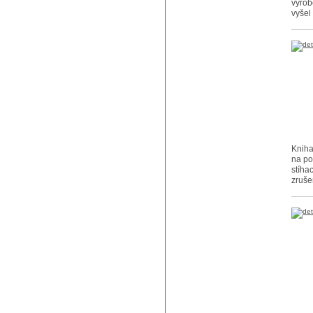
výrob
vyšel
Kniha
na po
stíha
zruše