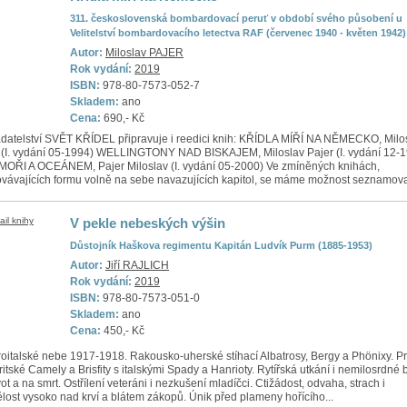
311. československá bombardovací peruť v období svého působení u
Velitelství bombardovacího letectva RAF (červenec 1940 - květen 1942)
Autor:
Miloslav PAJER
Rok vydání:
2019
ISBN:
978-80-7573-052-7
Skladem:
ano
Cena:
690,- Kč
datelství SVĚT KŘÍDEL připravuje i reedici knih: KŘÍDLA MÍŘÍ NA NĚMECKO, Milo
 (I. vydání 05-1994) WELLINGTONY NAD BISKAJEM, Miloslav Pajer (I. vydání 12-
OŘI A OCEÁNEM, Pajer Miloslav (I. vydání 05-2000) Ve zmíněných knihách,
vávajících formu volně na sebe navazujících kapitol, se máme možnost seznamovat
V pekle nebeských výšin
Důstojník Haškova regimentu Kapitán Ludvík Purm (1885-1953)
Autor:
Jiří RAJLICH
Rok vydání:
2019
ISBN:
978-80-7573-051-0
Skladem:
ano
Cena:
450,- Kč
oitalské nebe 1917-1918. Rakousko-uherské stíhací Albatrosy, Bergy a Phönixy. Pr
ritské Camely a Brisfity s italskými Spady a Hanrioty. Rytířská utkání i nemilosrdné b
vot a na smrt. Ostřílení veteráni i nezkušení mladíčci. Ctižádost, odvaha, strach i
lost vysoko nad krví a blátem zákopů. Únik před plameny hořícího...