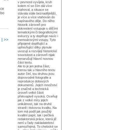
v pevnosti vyvíjela, kruh
é
kolem ní se čím dál více
ace
stahoval, a situace se
ebo
stávala stále beznadějnější,
je více a více vtahován do
napínavého děje. Do něho
historik zároveň pro
dokreslení vstupuje s dílčími
tematickými či biografickými
exkurzy a ty doplňuje navíc i
>
|
>>
memoárovými vstupy. Tyto
připojené doplňující a
upřesňující dílky plynule
uvozují a rozvíjejí historické
souvislosti a zároveň nijak
nenarušují hlavní nosnou
část textu.
Ale to je jen jedna část,
kterou tak u hlavního textu
autor činí, tou druhou jsou
doprovodné fotografie a
reprodukce dobových
dokumentů. Jejich množství
je značné a technická
úroveň velké části
překvapivě vysoká. Oceňuji
jak z velké míry jejich
unikátnost, tak na druhé
straně i tiskovou kvalitu. Na
tom má podíl jak použitý
kvalitní papír, tak i pečlivá
redaktorská práce, která již
není u řady nakladatelství
samozřejmá. To chebské se