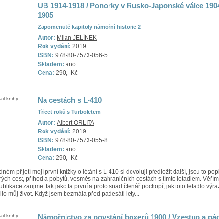
UB 1914-1918 / Ponorky v Rusko-Japonské válce 190
1905
Zapomenuté kapitoly námořní historie 2
Autor:
Milan JELÍNEK
Rok vydání:
2019
ISBN:
978-80-7573-056-5
Skladem:
ano
Cena:
290,- Kč
Na cestách s L-410
Třicet roků s Turboletem
Autor:
Albert ORLITA
Rok vydání:
2019
ISBN:
978-80-7573-055-8
Skladem:
ano
Cena:
290,- Kč
dném přijetí mojí první knížky o létání s L-410 si dovoluji předložit další, jsou to pop
rých cest, příhod a pobytů, vesměs na zahraničních cestách s tímto letadlem. Věřím,
publikace zaujme, tak jako ta první a proto snad čtenář pochopí, jak toto letadlo výr
nilo můj život. Když jsem bezmála před padesáti lety...
Námořnictvo za povstání boxerů 1900 / Vzestup a pá