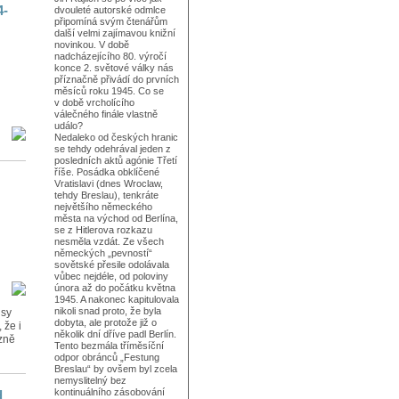
4-
dvouleté autorské odmlce
připomíná svým čtenářům
další velmi zajímavou knižní
novinkou. V době
nadcházejícího 80. výročí
konce 2. světové války nás
příznačně přivádí do prvních
měsíců roku 1945. Co se
v době vrcholícího
válečného finále vlastně
událo?
Nedaleko od českých hranic
se tehdy odehrával jeden z
posledních aktů agónie Třetí
říše. Posádka obklíčené
Vratislavi (dnes Wroclaw,
tehdy Breslau), tenkráte
největšího německého
města na východ od Berlína,
se z Hitlerova rozkazu
nesměla vzdát. Ze všech
německých „pevností“
sovětské přesile odolávala
vůbec nejdéle, od poloviny
února až do počátku května
1945. A nakonec kapitulovala
nikoli snad proto, že byla
isy
dobyta, ale protože již o
 že i
několik dní dříve padl Berlín.
azně
Tento bezmála tříměsíční
odpor obránců „Festung
Breslau“ by ovšem byl zcela
nemyslitelný bez
kontinuálního zásobování
d