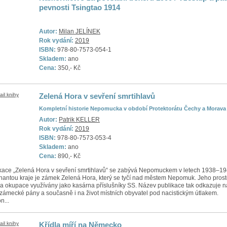
pevnosti Tsingtao 1914
Autor:
Milan JELÍNEK
Rok vydání:
2019
ISBN:
978-80-7573-054-1
Skladem:
ano
Cena:
350,- Kč
Zelená Hora v sevření smrtihlavů
Kompletní historie Nepomucka v období Protektorátu Čechy a Morava
Autor:
Patrik KELLER
Rok vydání:
2019
ISBN:
978-80-7573-053-4
Skladem:
ano
Cena:
890,- Kč
kace „Zelená Hora v sevření smrtihlavů“ se zabývá Nepomuckem v letech 1938–19
antou kraje je zámek Zelená Hora, který se tyčí nad městem Nepomuk. Jeho prost
za okupace využívány jako kasárna příslušníky SS. Název publikace tak odkazuje n
zámecké pány a současně i na život místních obyvatel pod nacistickým útlakem.
n...
Křídla míří na Německo