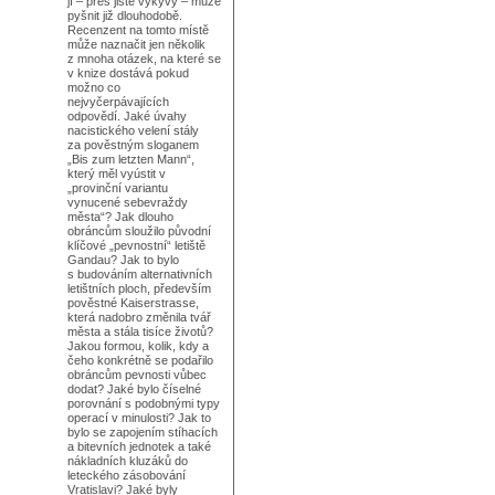
jí – přes jisté výkyvy – může
pyšnit již dlouhodobě.
Recenzent na tomto místě
může naznačit jen několik
z mnoha otázek, na které se
v knize dostává pokud
možno co
nejvyčerpávajících
odpovědí. Jaké úvahy
nacistického velení stály
za pověstným sloganem
„Bis zum letzten Mann“,
který měl vyústit v
„provinční variantu
vynucené sebevraždy
města“? Jak dlouho
obráncům sloužilo původní
klíčové „pevnostní“ letiště
Gandau? Jak to bylo
s budováním alternativních
letištních ploch, především
pověstné Kaiserstrasse,
která nadobro změnila tvář
města a stála tisíce životů?
Jakou formou, kolik, kdy a
čeho konkrétně se podařilo
obráncům pevnosti vůbec
dodat? Jaké bylo číselné
porovnání s podobnými typy
operací v minulosti? Jak to
bylo se zapojením stíhacích
a bitevních jednotek a také
nákladních kluzáků do
leteckého zásobování
Vratislavi? Jaké byly