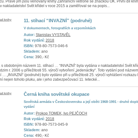
ců. Právě jim jsou věnovány knihy Zahraniční větroně se značkou OK. První díl kni
 v nakladatelství Svět křídel v roce 2015 a zaměřoval se na popis...
11. stíhací “INVAZNÍ” (podruhé)
V dokumentech, fotografiích a vzpomínkách
Autor:
Stanislav VYSTAVĚL
Rok vydání:
2018
ISBN:
978-80-7573-046-6
Skladem:
ano
Cena:
390,- Kč
 s obdobným názvem 11. stíhací … “INVAZNÍ“ byla vydána v nakladatelství Svět kří
dzim r. 2006 u příležitosti 55. výročí vytvoření „jedenáctky“. Toto vydání pod názvem
cí … „INVAZNÍ“ (podruhé) bylo vydáno při u příležitosti 25. výročí vyhlášení rozkazu 
ní nejen tohoto pluku, ale i jeho zabezpečovací 11. letecké...
Černá kniha sovětské okupace
Sovětská armáda v Československu a její oběti 1968-1991 - druhé dop
vydání
Autor:
Prokop TOMEK, Ivo PEJČOCH
Rok vydání:
2018
ISBN:
978-80-7573-045-9
Skladem:
ano
Cena:
490,- Kč