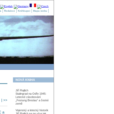
a
Redakce
Knihkupci
Mapa webu
NOVÁ KNIHA
Jiří Rajlich
Stalingrad na Odře 1945:
Letecké zásobování
>
|
>>
„Festung Breslau“ a české
země
Vojenský a letecký historik
C a
Jiří Rajlich se po více jak