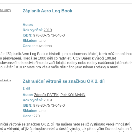
Zápisník Aero Log Book
Autor:
Rok vydání:
2019
ISBN:
978-80-7573-048-0
Skladem:
ano
Cena:
neuvedena
nální Zápisník Aero Log Book o historii i pro budoucnost létání, která může nabídno
 překvapení. Hledá se 1000 dětí co rády letí. CO? Dárek k výročí 100.let
slovenského letectví přímo do vaší létající rodiny nebo rodiny nadšenců jakéhokoli
bu létání. KDO? Máte pro vás a vaše děti něco jako návod i otázky o hraní...
Zahraniční větroně se značkou OK 2. díl
2. díl
Autor:
Zdeněk PÁTEK, Petr KOLMANN
Rok vydání:
2019
ISBN:
978-80-7573-048-0
Skladem:
ano
Cena:
270
niční větroně se značkou OK 2. díl Na našem nebi se již vystřídalo velké množství
ků a větroňů, ať již československé a české výroby, tak především těch od zahranič