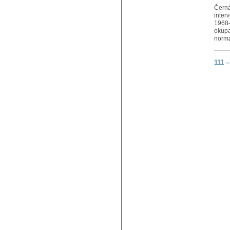
Černá
inter
1968–
okupa
norma
111 