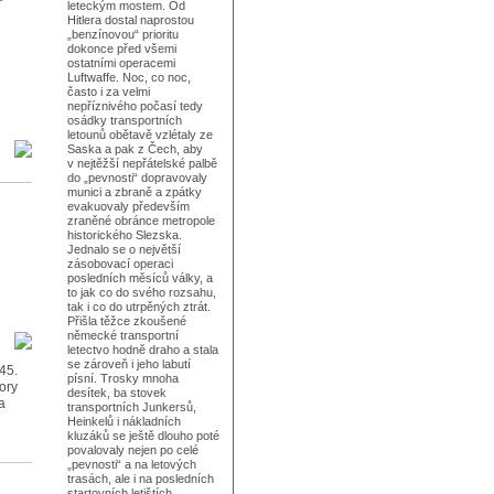
leteckým mostem. Od
Hitlera dostal naprostou
„benzínovou“ prioritu
dokonce před všemi
ostatními operacemi
Luftwaffe. Noc, co noc,
často i za velmi
nepříznivého počasí tedy
osádky transportních
letounů obětavě vzlétaly ze
Saska a pak z Čech, aby
v nejtěžší nepřátelské palbě
do „pevnosti“ dopravovaly
munici a zbraně a zpátky
evakuovaly především
zraněné obránce metropole
historického Slezska.
Jednalo se o největší
zásobovací operaci
posledních měsíců války, a
to jak co do svého rozsahu,
tak i co do utrpěných ztrát.
Přišla těžce zkoušené
německé transportní
letectvo hodně draho a stala
se zároveň i jeho labutí
45.
písní. Trosky mnoha
ory
desítek, ba stovek
a
transportních Junkersů,
Heinkelů i nákladních
kluzáků se ještě dlouho poté
povalovaly nejen po celé
„pevnosti“ a na letových
trasách, ale i na posledních
startovních letištích