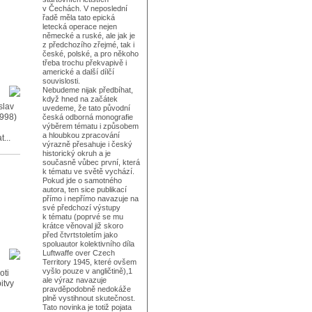
v Čechách. V neposlední
řadě měla tato epická
letecká operace nejen
německé a ruské, ale jak je
z předchozího zřejmé, tak i
české, polské, a pro někoho
třeba trochu překvapivě i
americké a další dílčí
souvislosti.
Nebudeme nijak předbíhat,
když hned na začátek
slav
uvedeme, že tato původní
1998)
česká odborná monografie
výběrem tématu i způsobem
a hloubkou zpracování
...
výrazně přesahuje i český
historický okruh a je
současně vůbec první, která
k tématu ve světě vychází.
Pokud jde o samotného
autora, ten sice publikací
přímo i nepřímo navazuje na
své předchozí výstupy
k tématu (poprvé se mu
krátce věnoval již skoro
před čtvrtstoletím jako
spoluautor kolektivního díla
Luftwaffe over Czech
Territory 1945, které ovšem
vyšlo pouze v angličtině),1
oti
ale výraz navazuje
itvy
pravděpodobně nedokáže
plně vystihnout skutečnost.
Tato novinka je totiž pojata