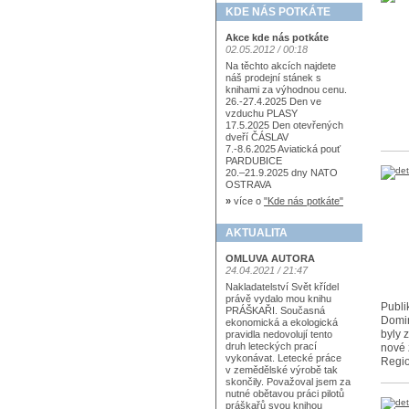
KDE NÁS POTKÁTE
Akce kde nás potkáte
02.05.2012 / 00:18
Na těchto akcích najdete
náš prodejní stánek s
knihami za výhodnou cenu.
26.-27.4.2025 Den ve
vzduchu PLASY
17.5.2025 Den otevřených
dveří ČÁSLAV
7.-8.6.2025 Aviatická pouť
PARDUBICE
20.–21.9.2025 dny NATO
OSTRAVA
»
více o
"Kde nás potkáte"
AKTUALITA
OMLUVA AUTORA
24.04.2021 / 21:47
Nakladatelství Svět křídel
právě vydalo mou knihu
Publi
PRÁŠKAŘI. Současná
Domin
ekonomická a ekologická
byly 
pravidla nedovolují tento
druh leteckých prací
nové 
vykonávat. Letecké práce
Regio
v zemědělské výrobě tak
skončily. Považoval jsem za
nutné obětavou práci pilotů
práškařů svou knihou