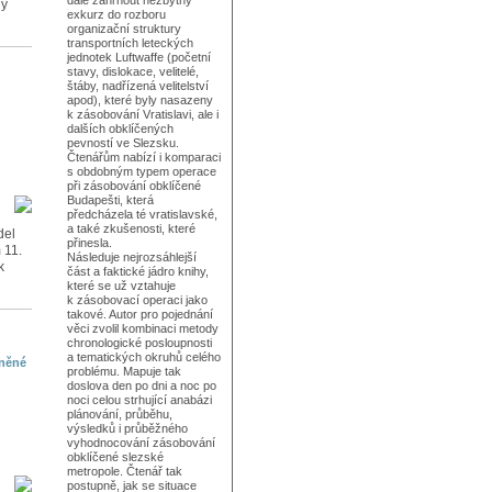
dále zahrnout nezbytný
hy
exkurz do rozboru
organizační struktury
transportních leteckých
jednotek Luftwaffe (početní
stavy, dislokace, velitelé,
štáby, nadřízená velitelství
apod), které byly nasazeny
k zásobování Vratislavi, ale i
dalších obklíčených
pevností ve Slezsku.
Čtenářům nabízí i komparaci
s obdobným typem operace
při zásobování obklíčené
Budapešti, která
předcházela té vratislavské,
a také zkušenosti, které
del
přinesla.
 11.
Následuje nejrozsáhlejší
k
část a faktické jádro knihy,
které se už vztahuje
k zásobovací operaci jako
takové. Autor pro pojednání
věci zvolil kombinaci metody
chronologické posloupnosti
a tematických okruhů celého
lněné
problému. Mapuje tak
doslova den po dni a noc po
noci celou strhující anabázi
plánování, průběhu,
výsledků i průběžného
vyhodnocování zásobování
obklíčené slezské
metropole. Čtenář tak
postupně, jak se situace