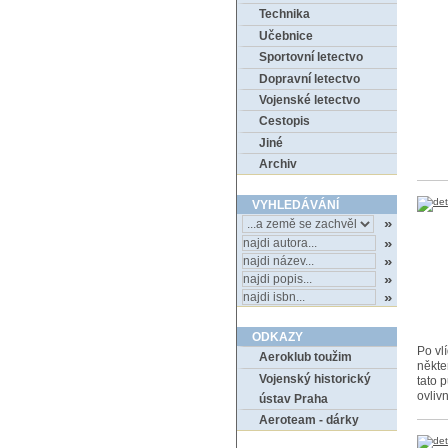
Technika
Učebnice
Sportovní letectvo
Dopravní letectvo
Vojenské letectvo
Cestopis
Jiné
Archiv
VYHLEDÁVÁNÍ
ODKAZY
Po vlí
Aeroklub toužim
někte
Vojenský historický
tato 
ovliv
ústav Praha
Aeroteam - dárky