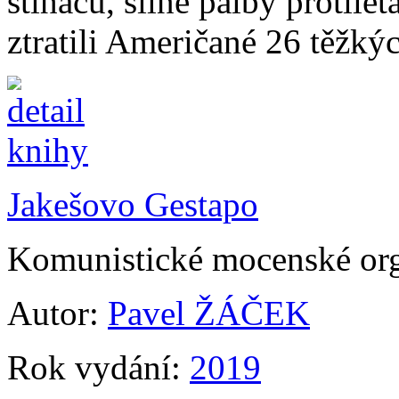
stíhačů, silné palby protile
ztratili Američané 26 těžk
Jakešovo Gestapo
Komunistické mocenské org
Autor:
Pavel ŽÁČEK
Rok vydání:
2019