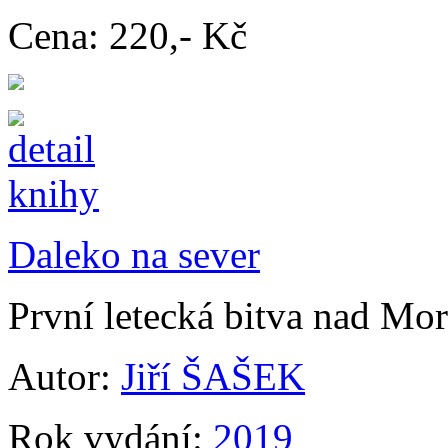
Cena:
220,- Kč
Daleko na sever
První letecká bitva nad Mo
Autor:
Jiří ŠAŠEK
Rok vydání:
2019