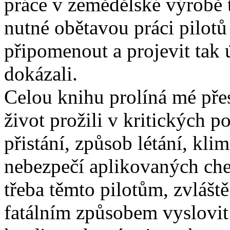
práce v zemědělské výrobě 
nutné obětavou práci pilot
připomenout a projevit tak 
dokázali.
Celou knihu prolíná mé přes
život prožili v kritických 
přistání, způsob létání, kli
nebezpečí aplikovaných che
třeba těmto pilotům, zvláště
fatálním způsobem vyslovit