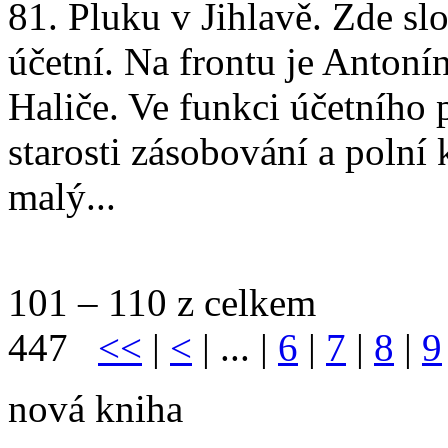
81. Pluku v Jihlavě. Zde sl
účetní. Na frontu je Antoní
Haliče. Ve funkci účetního
starosti zásobování a polní 
malý...
101 – 110 z celkem
447
<<
|
<
| ... |
6
|
7
|
8
|
9
nová kniha