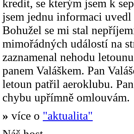
kredit, se kterým jsem k se
jsem jednu informaci uvedl
Bohužel se mi stal nepříje
mimořádných událostí na s
zaznamenal nehodu letoun
panem Valáškem. Pan Valáš
letoun patřil aeroklubu. Pa
chybu upřímně omlouvám.
»
více o
"aktualita"
Náš host