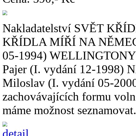
Nakladatelství SVĚT KŘÍDEL
KŘÍDLA MÍŘÍ NA NĚMECKO,
05-1994) WELLINGTONY 
Pajer (I. vydání 12-199
Miloslav (I. vydání 05-200
zachovávajících formu volně
máme možnost seznamovat.