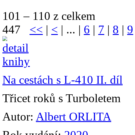
101 – 110 z celkem
447
<<
|
<
| ... |
6
|
7
|
8
|
9
Na cestách s L-410 II. díl
Třicet roků s Turboletem
Autor:
Albert ORLITA
Rok vydání:
2020