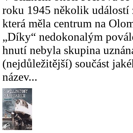
roku 1945 několik událostí 
která měla centrum na Olom
„Díky“ nedokonalým povál
hnutí nebyla skupina uznán
(nejdůležitější) součást jak
název...