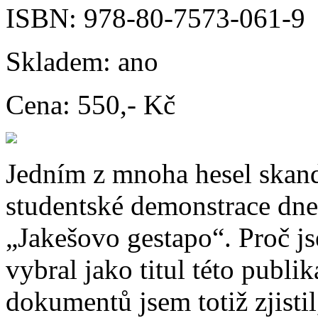
ISBN:
978-80-7573-061-9
Skladem:
ano
Cena:
550,- Kč
Jedním z mnoha hesel skan
studentské demonstrace dne
„Jakešovo gestapo“. Proč js
vybral jako titul této publi
dokumentů jsem totiž zjistil,