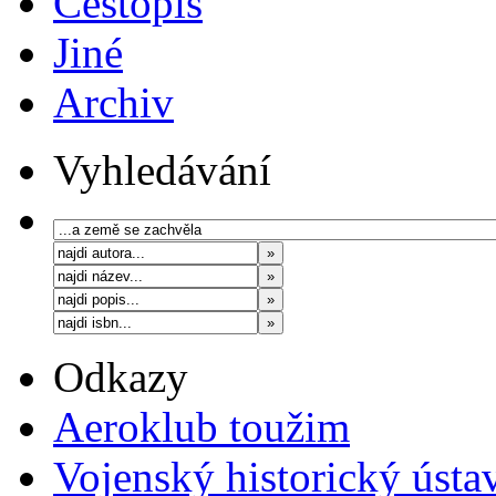
Cestopis
Jiné
Archiv
Vyhledávání
Odkazy
Aeroklub toužim
Vojenský historický ústa