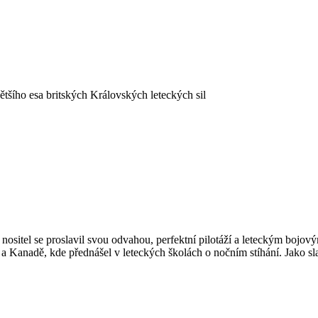
tšího esa britských Královských leteckých sil
ositel se proslavil svou odvahou, perfektní pilotáží a leteckým bojový
a Kanadě, kde přednášel v leteckých školách o nočním stíhání. Jako sl