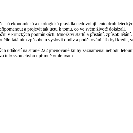
ná ekonomická a ekologická pravidla nedovolují tento druh leteckých
řipomenout a projevit tak úctu k tomu, co ve svém životě dokázali.
ožili v kritických podmínkách. Množství startů a přistání, způsob létá
 skončilo fatálním způsobem vyslovit obdiv a poděkování. To byl kredit, 
ných událostí na straně 222 jmenované knihy zaznamenal nehodu leto
e za tuto svou chybu upřímně omlouvám.