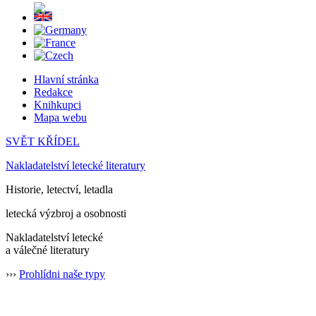
Hlavní stránka
Redakce
Knihkupci
Mapa webu
SVĚT KŘÍDEL
Nakladatelství letecké literatury
Historie, letectví, letadla
letecká výzbroj a osobnosti
Nakladatelství letecké
a válečné literatury
›››
Prohlídni naše typy