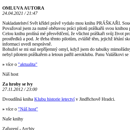
OMLUVA AUTORA
24.04.2021 / 21:47
Nakladatelství Svět křídel právě vydalo mou knihu PRÁŠKAŘI. Součas
Považoval jsem za nutné obětavou práci pilotů práškařů svou knihou p
Celou knihu prolíná mé přesvědčení, že všichni práškaři svůj život pr
prostředků a pod. Je třeba těmto pilotům, zvláště těm, jejichž létání
informaci uvedl nesprávně.
Bohužel se mi stal nepříjemný omyl, když jsem do tabulky mimořád
nebyl pilotem práškařem a letoun patřil aeroklubu. Panu Valáškovi s
»
více o
"aktualita"
Náš host
Za hroby se lvy
27.11.2012 / 23:00
Dvoudílná kniha
Klubu historie letectví
v Jindřichově Hradci.
»
více o
"Náš host"
Naše knihy
Zařazení - Archiv