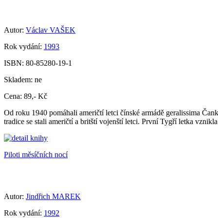
Autor:
Václav VAŠEK
Rok vydání:
1993
ISBN:
80-85280-19-1
Skladem:
ne
Cena:
89,- Kč
Od roku 1940 pomáhali američtí letci čínské armádě geralissima Čank
tradice se stali američtí a britští vojenští letci. První Tygří letka vzni
Piloti měsíčních nocí
Autor:
Jindřich MAREK
Rok vydání:
1992