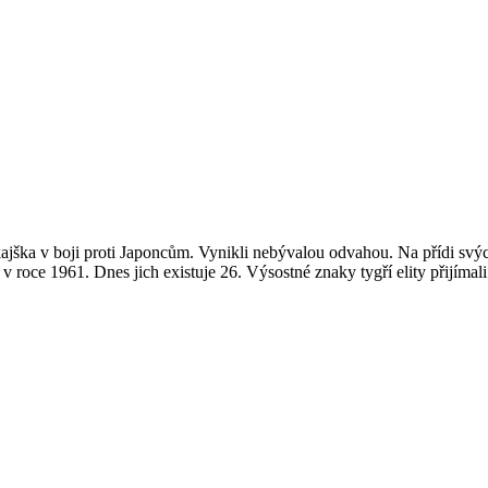
ajška v boji proti Japoncům. Vynikli nebývalou odvahou. Na přídi svý
kla v roce 1961. Dnes jich existuje 26. Výsostné znaky tygří elity přijímali.