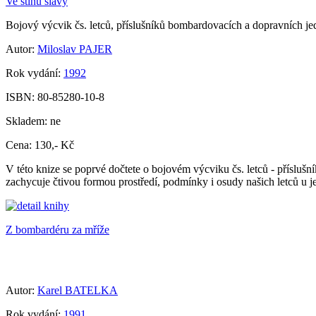
Ve stínu slávy
Bojový výcvik čs. letců, příslušníků bombardovacích a dopravních je
Autor:
Miloslav PAJER
Rok vydání:
1992
ISBN:
80-85280-10-8
Skladem:
ne
Cena:
130,- Kč
V této knize se poprvé dočtete o bojovém výcviku čs. letců - příslu
zachycuje čtivou formou prostředí, podmínky i osudy našich letců u 
Z bombardéru za mříže
Autor:
Karel BATELKA
Rok vydání:
1991