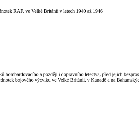
dnotek RAF, ve Velké Británii v letech 1940 až 1946
šníků bombardovacího a později i dopravního letectva, před jejich be
jednotek bojového výcviku ve Velké Británii, v Kanadě a na Bahamskýc