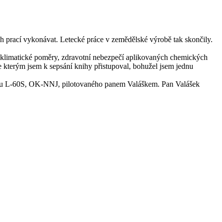
 prací vykonávat. Letecké práce v zemědělské výrobě tak skončily.
ní, klimatické poměry, zdravotní nebezpečí aplikovaných chemických
se kterým jsem k sepsání knihy přistupoval, bohužel jsem jednu
unu L-60S, OK-NNJ, pilotovaného panem Valáškem. Pan Valášek