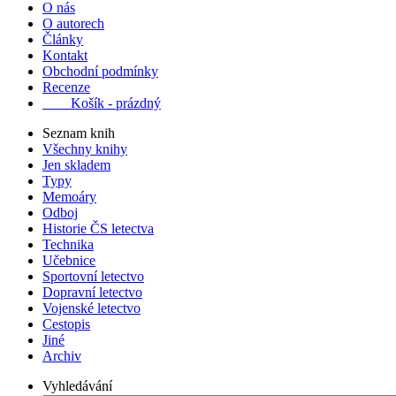
O nás
O autorech
Články
Kontakt
Obchodní podmínky
Recenze
Košík - prázdný
Seznam knih
Všechny knihy
Jen skladem
Typy
Memoáry
Odboj
Historie ČS letectva
Technika
Učebnice
Sportovní letectvo
Dopravní letectvo
Vojenské letectvo
Cestopis
Jiné
Archiv
Vyhledávání