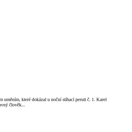
m uměním, které dokázal u noční stíhací peruti č. 1. Karel
avný člověk...