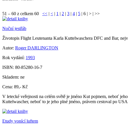
51 – 60 z celkem 60
<<
|
<
|
1
|
2
|
3
|
4
|
5
|
6
|
>
|
>>
Noční jestřáb
Životopis Flight Leutenanta Karla Kuttelwaschera DFC and Bar, nejvě
Autor:
Roger DARLINGTON
Rok vydání:
1993
ISBN:
80-85280-16-7
Skladem:
ne
Cena:
89,- Kč
V letecké veřejnosti na celém světě je jméno Kut pojmem, neboť jeho n
Kuttelwascher, neboť to je jeho plné jméno, právem cestoval po USA 
Etudy vonící luftem