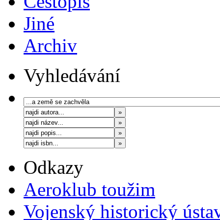
Cestopis
Jiné
Archiv
Vyhledávání
Odkazy
Aeroklub toužim
Vojenský historický ústa