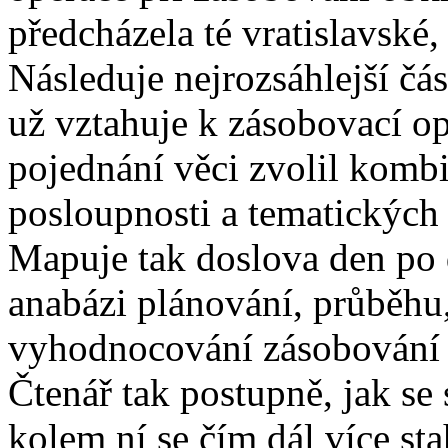
předcházela té vratislavské, 
Následuje nejrozsáhlejší čás
už vztahuje k zásobovací op
pojednání věci zvolil komb
posloupnosti a tematických
Mapuje tak doslova den po d
anabázi plánování, průběhu
vyhodnocování zásobování o
Čtenář tak postupně, jak se 
kolem ní se čím dál více stah