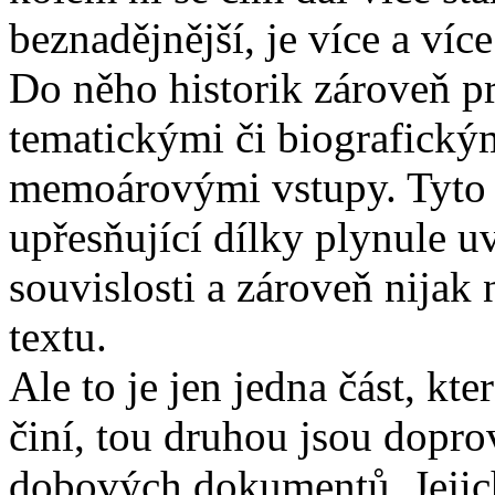
beznadějnější, je více a ví
Do něho historik zároveň pr
tematickými či biografickým
memoárovými vstupy. Tyto p
upřesňující dílky plynule uv
souvislosti a zároveň nijak
textu.
Ale to je jen jedna část, kt
činí, tou druhou jsou dopro
dobových dokumentů. Jejich