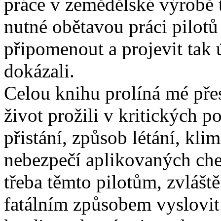
práce v zemědělské výrobě 
nutné obětavou práci pilot
připomenout a projevit tak 
dokázali.
Celou knihu prolíná mé přes
život prožili v kritických 
přistání, způsob létání, kli
nebezpečí aplikovaných che
třeba těmto pilotům, zvláště
fatálním způsobem vyslovit