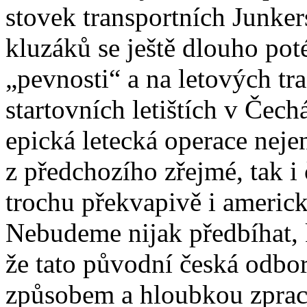
stovek transportních Junker
kluzáků se ještě dlouho pot
„pevnosti“ a na letových tra
startovních letištích v Čech
epická letecká operace nejen
z předchozího zřejmé, tak i
trochu překvapivě i americké
Nebudeme nijak předbíhat,
že tato původní česká odbo
způsobem a hloubkou zpraco