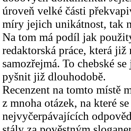
úroveň velké části překvapi
míry jejich unikátnost, tak 
Na tom má podíl jak použitý 
redaktorská práce, která již
samozřejmá. To chebské se j
pyšnit již dlouhodobě.
Recenzent na tomto místě m
z mnoha otázek, na které s
nejvyčerpávajících odpověd
stály za pověstným slogane