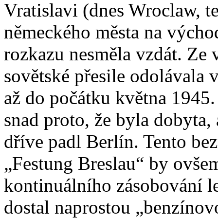
Vratislavi (dnes Wroclaw, t
německého města na východ 
rozkazu nesměla vzdát. Ze
sovětské přesile odolávala 
až do počátku května 1945.
snad proto, že byla dobyta, 
dříve padl Berlín. Tento be
„Festung Breslau“ by ovšem
kontinuálního zásobování l
dostal naprostou „benzínov