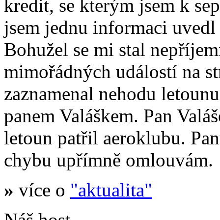
kredit, se kterým jsem k se
jsem jednu informaci uvedl
Bohužel se mi stal nepříje
mimořádných událostí na s
zaznamenal nehodu letoun
panem Valáškem. Pan Valáš
letoun patřil aeroklubu. Pa
chybu upřímně omlouvám.
»
více o
"aktualita"
Náš host