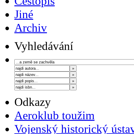
Cestopis
Jiné
Archiv
Vyhledávání
Odkazy
Aeroklub toužim
Vojenský historický ústa