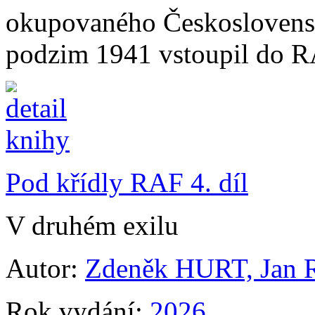
okupovaného Československ
podzim 1941 vstoupil do R
Pod křídly RAF 4. díl
V druhém exilu
Autor:
Zdeněk HURT, Jan 
Rok vydání:
2026