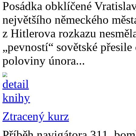
Posádka obklíčené Vratisla
největšího německého města
z Hitlerova rozkazu nesměl
„pevností“ sovětské přesile
poloviny února...
Ztracený kurz
Příběh navigátora 311. bo