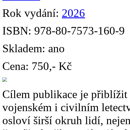
Rok vydání:
2026
ISBN:
978-80-7573-160-9
Skladem:
ano
Cena:
750,- Kč
Cílem publikace je přiblíži
vojenském i civilním letect
osloví širší okruh lidí, nej