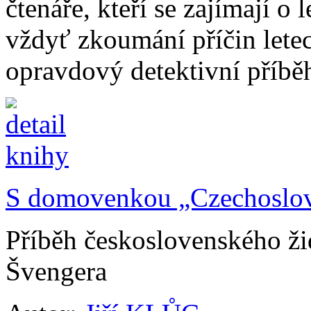
čtenáře, kteří se zajímají o 
vždyť zkoumání příčin letec
opravdový detektivní příbě
S domovenkou „Czechoslov
Příběh československého ž
Švengera