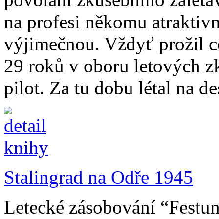
na profesi někomu atraktiv
výjimečnou. Vždyť prožil ce
29 roků v oboru letových z
pilot. Za tu dobu létal na d
Stalingrad na Odře 1945
Letecké zásobování “Festun