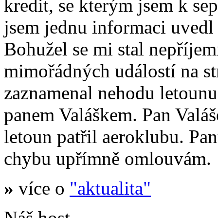
kredit, se kterým jsem k se
jsem jednu informaci uvedl
Bohužel se mi stal nepříje
mimořádných událostí na s
zaznamenal nehodu letoun
panem Valáškem. Pan Valáš
letoun patřil aeroklubu. Pa
chybu upřímně omlouvám.
»
více o
"aktualita"
Náš host