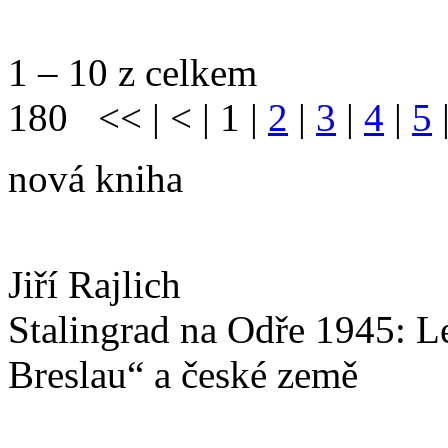
1 – 10 z celkem
180
<<
|
<
|
1
|
2
|
3
|
4
|
5
nová kniha
Jiří Rajlich
Stalingrad na Odře 1945: L
Breslau“ a české země