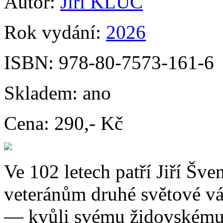
Autor:
Jiří KLŮC
Rok vydání:
2026
ISBN:
978-80-7573-161-6
Skladem:
ano
Cena:
290,- Kč
Ve 102 letech patří Jiří Šve
veteránům druhé světové vá
— kvůli svému židovskému