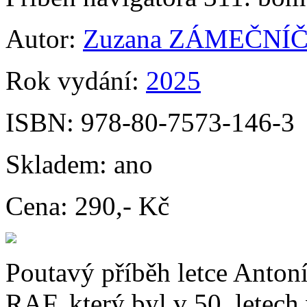
Autor:
Zuzana ZÁMEČNÍ
Rok vydání:
2025
ISBN:
978-80-7573-146-3
Skladem:
ano
Cena:
290,- Kč
Poutavý příběh letce Anton
RAF, který byl v 50. letec