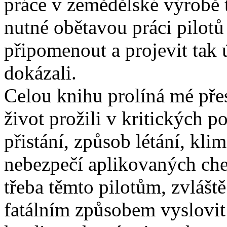
práce v zemědělské výrobě 
nutné obětavou práci pilot
připomenout a projevit tak 
dokázali.
Celou knihu prolíná mé přes
život prožili v kritických 
přistání, způsob létání, kli
nebezpečí aplikovaných che
třeba těmto pilotům, zvláště
fatálním způsobem vyslovit