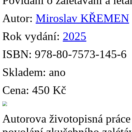
Povídání o zalétávání a lét
Autor:
Miroslav KŘEMEN
Rok vydání:
2025
ISBN:
978-80-7573-145-6
Skladem:
ano
Cena:
450 Kč
Autorova životopisná prác
povolání zkušebního zalétáv