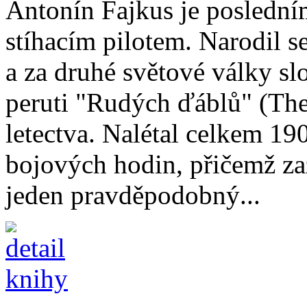
Antonín Fajkus je poslední
stíhacím pilotem. Narodil 
a za druhé světové války slo
peruti "Rudých ďáblů" (Th
letectva. Nalétal celkem 19
bojových hodin, přičemž za
jeden pravděpodobný...