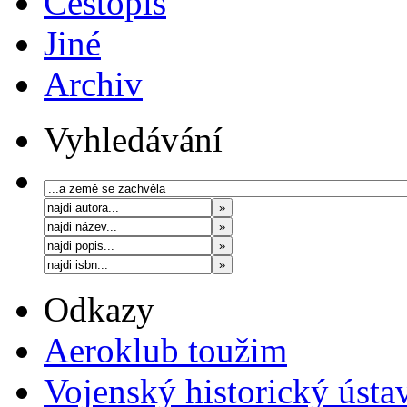
Cestopis
Jiné
Archiv
Vyhledávání
Odkazy
Aeroklub toužim
Vojenský historický ústa