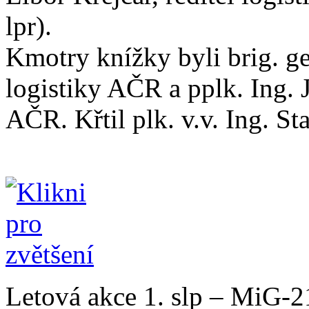
lpr).
Kmotry knížky byli brig. gen
logistiky AČR a pplk. Ing.
AČR. Křtil plk. v.v. Ing. Sta
Letová akce 1. slp – MiG-2