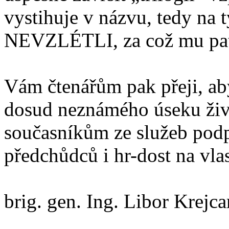
vystihuje v názvu, tedy 
NEVZLÉTLI, za což mu patř
Vám čtenářům pak přeji, ab
dosud neznámého úseku živo
současníkům ze služeb podp
předchůdců i hr-dost na vlas
brig. gen. Ing. Libor Krejca