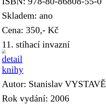
ISBN:
978-80-86808-55-0
Skladem:
ano
Cena:
350,- Kč
11. stíhací invazní
Autor:
Stanislav VYSTAV
Rok vydání:
2006