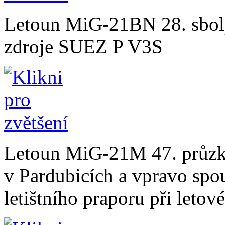
Letoun MiG-21BN 28. sbolp
zdroje SUEZ P V3S
Letoun MiG-21M 47. průzk
v Pardubicích a vpravo spou
letištního praporu při letové