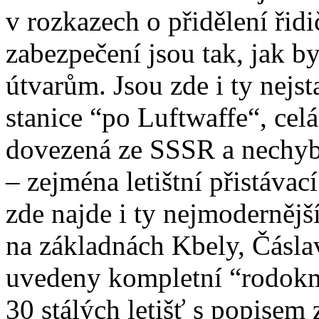
v rozkazech o přidělení řid
zabezpečení jsou tak, jak b
útvarům. Jsou zde i ty nejst
stanice “po Luftwaffe“, cel
dovezená ze SSSR a nechybí 
– zejména letištní přistávac
zde najde i ty nejmodernějš
na základnách Kbely, Čásla
uvedeny kompletní “rodokme
30 stálých letišť s popisem