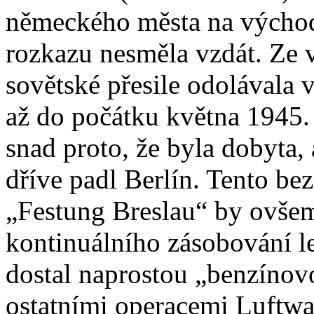
německého města na východ 
rozkazu nesměla vzdát. Ze
sovětské přesile odolávala 
až do počátku května 1945.
snad proto, že byla dobyta, 
dříve padl Berlín. Tento be
„Festung Breslau“ by ovšem
kontinuálního zásobování l
dostal naprostou „benzínov
ostatními operacemi Luftwaf