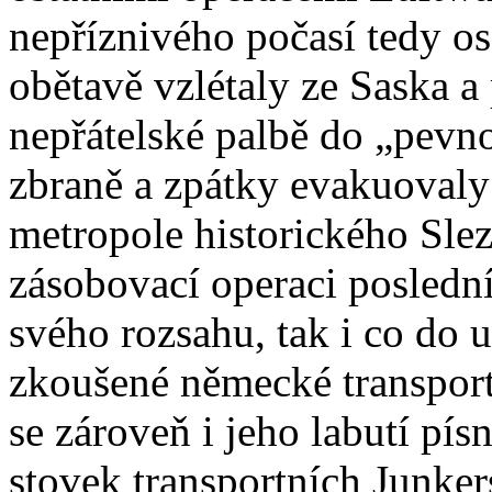
nepříznivého počasí tedy os
obětavě vzlétaly ze Saska a 
nepřátelské palbě do „pevn
zbraně a zpátky evakuovaly
metropole historického Slez
zásobovací operaci poslední
svého rozsahu, tak i co do u
zkoušené německé transportn
se zároveň i jeho labutí pís
stovek transportních Junker