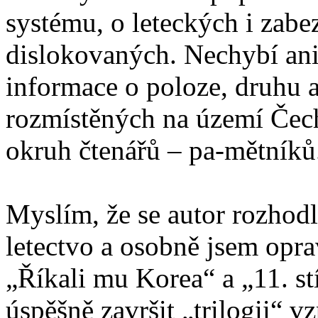
systému, o leteckých i zabe
dislokovaných. Nechybí ani 
informace o poloze, druhu 
rozmístěných na území Čech
okruh čtenářů – pa-mětníků
Myslím, že se autor rozhod
letectvo a osobně jsem opra
„Říkali mu Korea“ a „11. s
úspěšně završit „trilogii“ v