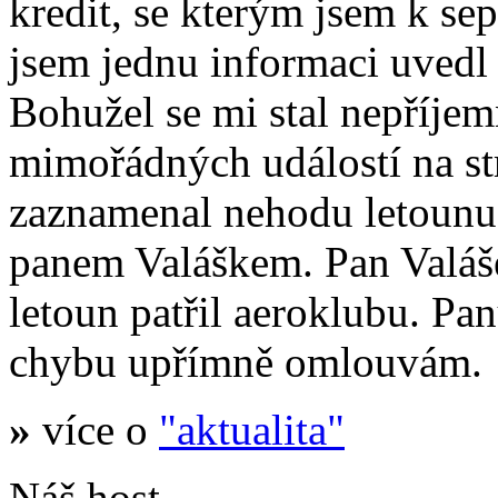
kredit, se kterým jsem k se
jsem jednu informaci uvedl
Bohužel se mi stal nepříje
mimořádných událostí na s
zaznamenal nehodu letoun
panem Valáškem. Pan Valáš
letoun patřil aeroklubu. Pa
chybu upřímně omlouvám.
»
více o
"aktualita"
Náš host