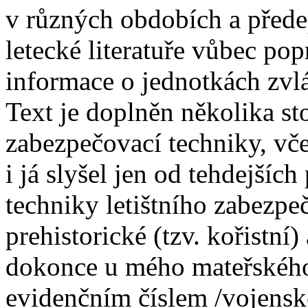
v různých obdobích a přede
letecké literatuře vůbec pop
informace o jednotkách zvlá
Text je doplněn několika st
zabezpečovací techniky, vče
i já slyšel jen od tehdejší
techniky letištního zabezpe
prehistorické (tzv. kořistní)
dokonce u mého mateřského 
evidenčním číslem /vojens