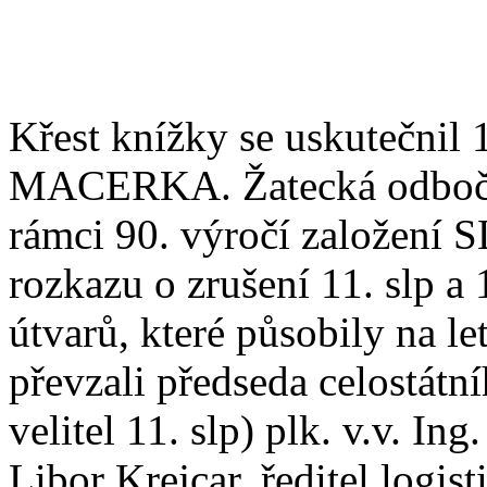
Křest knížky se uskutečnil 1
MACERKA. Žatecká odbočk
rámci 90. výročí založení S
rozkazu o zrušení 11. slp a
útvarů, které působily na le
převzali předseda celostátn
velitel 11. slp) plk. v.v. Ing
Libor Krejcar, ředitel logis