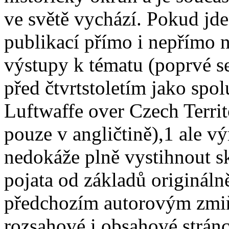
ve světě vychází. Pokud jde
publikací přímo i nepřímo 
výstupy k tématu (poprvé se
před čtvrtstoletím jako spol
Luftwaffe over Czech Terri
pouze v angličtině),1 ale 
nedokáže plně vystihnout sk
pojata od základů origináln
předchozím autorovým zmi
rozsahové i obsahové stránce