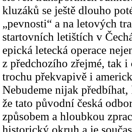
kluzáků se ještě dlouho pot
„pevnosti“ a na letových tra
startovních letištích v Čech
epická letecká operace nejen
z předchozího zřejmé, tak i
trochu překvapivě i americké
Nebudeme nijak předbíhat,
že tato původní česká odbo
způsobem a hloubkou zpraco
historický okruh a je souča