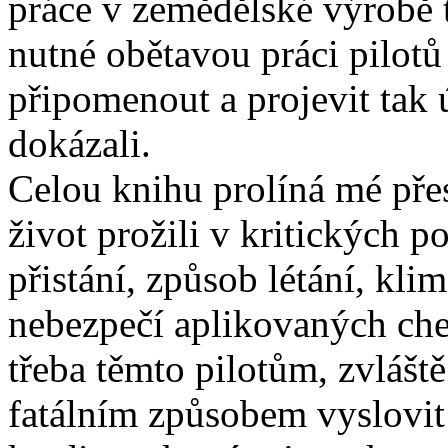
práce v zemědělské výrobě 
nutné obětavou práci pilot
připomenout a projevit tak 
dokázali.
Celou knihu prolíná mé přes
život prožili v kritických 
přistání, způsob létání, kli
nebezpečí aplikovaných che
třeba těmto pilotům, zvláště
fatálním způsobem vyslovit