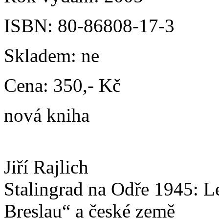
ISBN:
80-86808-17-3
Skladem:
ne
Cena:
350,- Kč
nová kniha
Jiří Rajlich
Stalingrad na Odře 1945: L
Breslau“ a české země