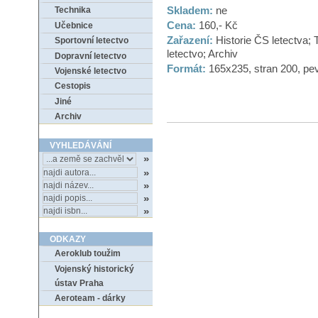
Skladem:
ne
Technika
Cena:
160,- Kč
Učebnice
Zařazení:
Historie ČS letectva;
Sportovní letectvo
letectvo; Archiv
Dopravní letectvo
Formát:
165x235, stran 200, pe
Vojenské letectvo
Cestopis
Jiné
Archiv
VYHLEDÁVÁNÍ
ODKAZY
Aeroklub toužim
Vojenský historický
ústav Praha
Aeroteam - dárky