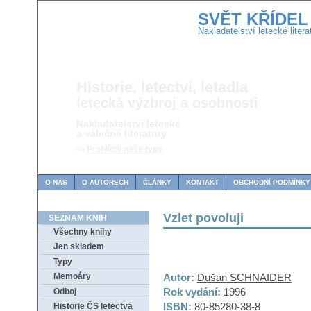
SVĚT KŘÍDEL
Nakladatelství letecké litera
Historie, letectví, letadla
letecká výzbroj a osobnosti
Nakladatelství letecké
a válečné literatury
›››
Prohlídni naše typy
O NÁS
O AUTORECH
ČLÁNKY
KONTAKT
OBCHODNÍ PODMÍNKY
Vzlet povoluji
SEZNAM KNIH
Všechny knihy
Jen skladem
Typy
Autor:
Dušan SCHNAIDER
Memoáry
Rok vydání:
1996
Odboj
ISBN:
80-85280-38-8
Historie ČS letectva