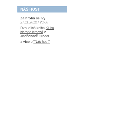
NÁŠ HOST
Za hroby se lvy
27.11.2012 / 23:00
Dvoudílná kniha
Klubu
historie letectví
v
Jindřichově Hradci.
»
více o
"Náš host"