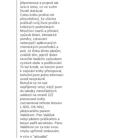
připomenout a projevit tak
úctu k tomu, co ve svém
životě dokázali.
Celou knihu prolíná mé
přesvědčení, že všichni
práškaři svůj život prožili v
kritických podmínkách.
Množství startů a přistání,
způsob létání, klimatické
poměry, zdravotní
nebezpečí aplikovaných
chemických prostředků a
pod. Je třeba těmto pilotům,
zvláště těm, jejichž létání
skončilo fatálním způsobem
vyslovit obdiv a poděkování.
To byl kredit, se kterým jsem
k sepsání knihy přistupoval,
bohužel jsem jednu informaci
uvedl nesprávně.
Bohužel se mi stal
nepříjemný omyl, když jsem
do tabulky mimořádných
událostí na straně 222
jmenované knihy
zaznamenal nehodu letounu
L-60S, OK-NNJ,
pilotovaného panem
Valáškem. Pan Valášek
nebyl pilotem práškařem a
letoun patřil aeroklubu. Panu
Valáškovi se za tuto svou
chybu upřímně omlouvám.
»
více o
"aktualita"