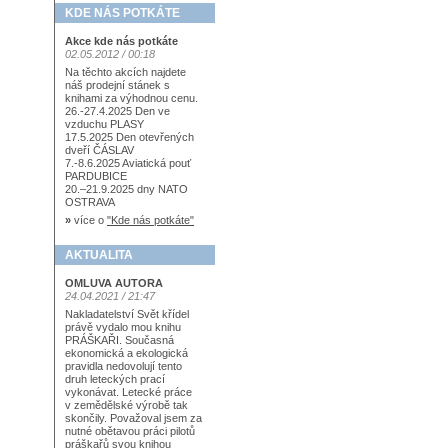
KDE NÁS POTKÁTE
Akce kde nás potkáte
02.05.2012 / 00:18
Na těchto akcích najdete
náš prodejní stánek s
knihami za výhodnou cenu.
26.-27.4.2025 Den ve
vzduchu PLASY
17.5.2025 Den otevřených
dveří ČÁSLAV
7.-8.6.2025 Aviatická pouť
PARDUBICE
20.–21.9.2025 dny NATO
OSTRAVA
»
více o
"Kde nás potkáte"
AKTUALITA
OMLUVA AUTORA
24.04.2021 / 21:47
Nakladatelství Svět křídel
právě vydalo mou knihu
PRÁŠKAŘI. Současná
ekonomická a ekologická
pravidla nedovolují tento
druh leteckých prací
vykonávat. Letecké práce
v zemědělské výrobě tak
skončily. Považoval jsem za
nutné obětavou práci pilotů
práškařů svou knihou