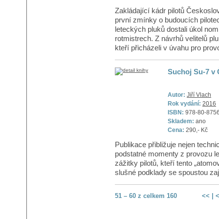
Zakládající kádr pilotů Českoslov
první zmínky o budoucích pilotec
leteckých pluků dostali úkol nom
rotmistrech. Z návrhů velitelů pl
kteří přicházeli v úvahu pro prov
Suchoj Su-7 v
Autor:
Jiří Vlach
Rok vydání:
2016
ISBN:
978-80-875
Skladem:
ano
Cena:
290,- Kč
Publikace přibližuje nejen techni
podstatné momenty z provozu le
zážitky pilotů, kteří tento „atom
slušné podklady se spoustou zají
51 – 60 z celkem 160
<<
|