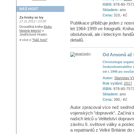
ISBN:
978-80-757
NÁŠ HOST
Skladem:
ano
Cena:
310,- Kč
Za hroby se lvy
27.11.2012 / 23:00
Publikace přibližuje jeden z no
Dvoudílná kniha
Klubu
let 1964-1999 ve fotografii. Kniha 
historie letectví
v
obsluhovali, ale i leteckým fan
Jindřichově Hradci.
detailů.
»
více o
"Náš host"
Od Ansonů až 
Chronologie organiz
československého a
od r. 1945 po souča
Autor:
Stanislav 
Rok vydání:
2017
ISBN:
978-80-757
Skladem:
ano
Cena:
390,- Kč
Autor zpracoval více než sedmde
vojenských “dopravek“. Začíná
našich letců u Velitelství dopr
závěru II. světové války a posled
a repatriantů z Velké Británie do 