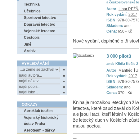
a československé le
Technika
Autor:
Libor REŽ
Učebnice
Rok vydání:
2017
Sportovní letectvo
ISBN:
978-80-757
Dopravní letectvo
Skladem:
ano
Vojenské letectvo
Cena:
650,- Kč
Cestopis
Nové vydání, doplněné o tři stov
Jiné
Archiv
3 000 pilotů
VYHLEDÁVÁNÍ
aneb Křídla Košic 2
Autor:
Manfréd Ť
Rok vydání:
2017
ISBN:
978-80-7573
Skladem:
ano
Cena:
370,- Kč
Kniha je mozaikou leteckých život
ODKAZY
letectva, které osud zavál do Koš
Aeroklub toužim
ale jsou i tací, kteří létání v Ko
Vojenský historický
že letecký duch v Košicích zůstá
ústav Praha
malou poctou.
Aeroteam - dárky