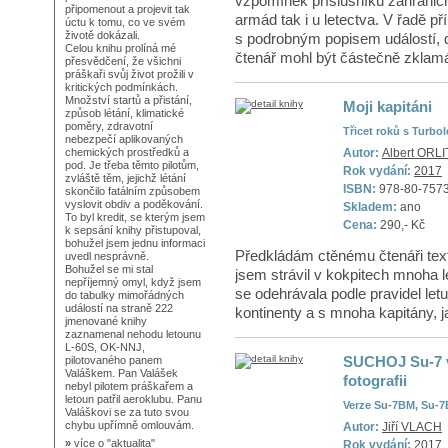
vzpomínek příslušníků zahraničn
připomenout a projevit tak
armád tak i u letectva. V řadě př
úctu k tomu, co ve svém
životě dokázali.
s podrobným popisem událostí, d
Celou knihu prolíná mé
čtenář mohl být částečně zklamán
přesvědčení, že všichni
práškaři svůj život prožili v
kritických podmínkách.
Množství startů a přistání,
Moji kapitáni
způsob létání, klimatické
poměry, zdravotní
Třicet roků s Turbo
nebezpečí aplikovaných
Autor:
Albert ORLI
chemických prostředků a
pod. Je třeba těmto pilotům,
Rok vydání:
2017
zvláště těm, jejichž létání
ISBN:
978-80-757
skončilo fatálním způsobem
vyslovit obdiv a poděkování.
Skladem:
ano
To byl kredit, se kterým jsem
Cena:
290,- Kč
k sepsání knihy přistupoval,
bohužel jsem jednu informaci
Předkládám ctěnému čtenáři text, 
uvedl nesprávně.
Bohužel se mi stal
jsem strávil v kokpitech mnoha l
nepříjemný omyl, když jsem
se odehrávala podle pravidel let
do tabulky mimořádných
událostí na straně 222
kontinenty a s mnoha kapitány, ja
jmenované knihy
zaznamenal nehodu letounu
L-60S, OK-NNJ,
SUCHOJ Su-7 v
pilotovaného panem
Valáškem. Pan Valášek
fotografii
nebyl pilotem práškařem a
letoun patřil aeroklubu. Panu
Verze Su-7BM, Su-7
Valáškovi se za tuto svou
chybu upřímně omlouvám.
Autor:
Jiří VLACH
»
více o
"aktualita"
Rok vydání:
2017