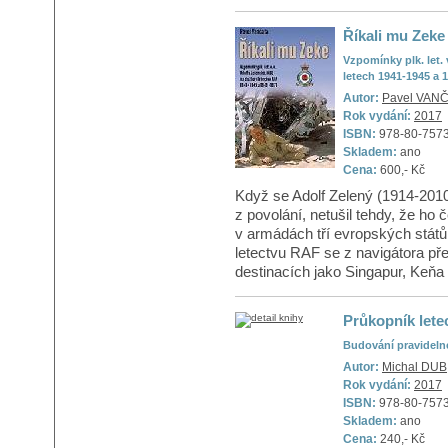
Říkali mu Zeke
Vzpomínky plk. let.
letech 1941-1945 a 
Autor:
Pavel VAN
Rok vydání:
2017
ISBN:
978-80-757
Skladem:
ano
Cena:
600,- Kč
Když se Adolf Zelený (1914-2010)
z povolání, netušil tehdy, že ho
v armádách tří evropských stát
letectvu RAF se z navigátora přeš
destinacích jako Singapur, Keňa a
Průkopník lete
Budování pravideln
Autor:
Michal DUB
Rok vydání:
2017
ISBN:
978-80-757
Skladem:
ano
Cena:
240,- Kč