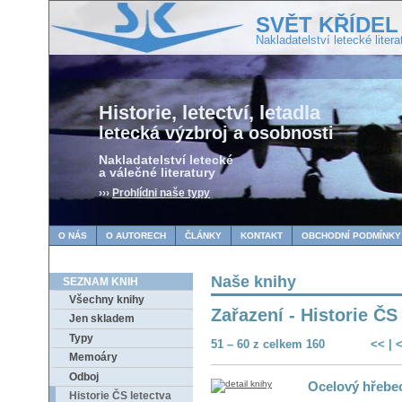
SVĚT KŘÍDEL
Nakladatelství letecké litera
Historie, letectví, letadla
letecká výzbroj a osobnosti
Nakladatelství letecké
a válečné literatury
›››
Prohlídni naše typy
O NÁS
O AUTORECH
ČLÁNKY
KONTAKT
OBCHODNÍ PODMÍNKY
Naše knihy
SEZNAM KNIH
Všechny knihy
Zařazení - Historie ČS
Jen skladem
Typy
51 – 60 z celkem 160
<<
|
Memoáry
Odboj
Ocelový hřebe
Historie ČS letectva