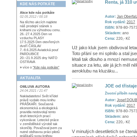
Renta, já 310 u
KDE NÁS POTKÁTE
Akce kde nás potkáte
Autor:
Jan Oberfal
02.05.2012 / 00:18
Rok vydání:
2017
Na těchto akcích najdete
náš prodejní stánek s
ISBN:
978-80-757
knihami za výhodnou cenu.
Skladem:
ano
26.-27.4.2025 Den ve
vzduchu PLASY
Cena:
220,- Kč
17.5.2025 Den otevřených
dveří ČÁSLAV
Už jako kluk jsem obdivoval letadl
7.-8.6.2025 Aviatická pouť
Toto přání se mi splnilo a stal j
PARDUBICE
20.–21.9.2025 dny NATO
létali tak dlouho a mnozí nemuse
OSTRAVA
situace za letu, ale já jich měl ně
»
více o
"Kde nás potkáte"
aeroklubu na kluzáku...
AKTUALITA
JOE od třistaj
OMLUVA AUTORA
24.04.2021 / 21:47
Životní příběh navi
Nakladatelství Svět křídel
Autor:
Josef DOUB
právě vydalo mou knihu
PRÁŠKAŘI. Současná
Rok vydání:
2017
ekonomická a ekologická
ISBN:
978-80-757
pravidla nedovolují tento
druh leteckých prací
Skladem:
ano
vykonávat. Letecké práce
Cena:
220,- Kč
v zemědělské výrobě tak
skončily. Považoval jsem za
V minulých desetiletích se čten
nutné obětavou práci pilotů
práškařů svou knihou