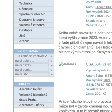
Druhý dech
Technika
Autor:
Oldřich K
Učebnice
Rok vydání:
2024
Sportovní letectvo
ISBN:
978-80-757
Dopravní letectvo
Skladem:
ano
Vojenské letectvo
Cena:
350,- Kč
Cestopis
Kniha volně navazuje s odstupem 
Jiné
která vyšla v roce 2023. Autor v n
Archiv
v řadě příběhů nejen návrat k lé
chybějících diamantů, ale i letec
VYHLEDÁVÁNÍ
historickými větroni na různých 
CSA 504, vzlet
Vzpomínky řídícího
Autor:
Bohumil Š
Rok vydání:
2024
ODKAZY
ISBN:
978-80-757
Skladem:
ano
Aeroklub toužim
Cena:
320,- Kč
Vojenský historický
ústav Praha
Práce řídícího letového provozu 
Aeroteam - dárky
může být v životě krásnějšího, 
koníčkem. A to je přesně případ