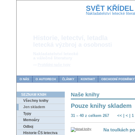
SVĚT KŘÍDEL
Nakladatelství letecké litera
Historie, letectví, letadla
letecká výzbroj a osobnosti
Nakladatelství letecké
a válečné literatury
›››
Prohlídni naše typy
O NÁS
O AUTORECH
ČLÁNKY
KONTAKT
OBCHODNÍ PODMÍNKY
Naše knihy
SEZNAM KNIH
Všechny knihy
Pouze knihy skladem
Jen skladem
Typy
31 – 40 z celkem 267
<<
|
<
|
1
Memoáry
Odboj
Na toulkách po
Historie ČS letectva