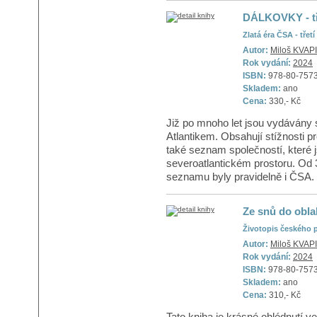
DÁLKOVKY - tř
Zlatá éra ČSA - třet
Autor:
Miloš KVAP
Rok vydání:
2024
ISBN:
978-80-757
Skladem:
ano
Cena:
330,- Kč
Již po mnoho let jsou vydávány 
Atlantikem. Obsahují stížnosti 
také seznam společností, které
severoatlantickém prostoru. Od 3
seznamu byly pravidelně i ČSA. 
Ze snů do obla
Životopis českého p
Autor:
Miloš KVAP
Rok vydání:
2024
ISBN:
978-80-757
Skladem:
ano
Cena:
310,- Kč
Tato kniha je krásné ohlédnutí ve