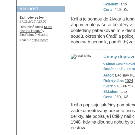
Skladem:
ano
NÁŠ HOST
Cena:
450,- Kč
Za hroby se lvy
Kniha je sondou do života a fung
27.11.2012 / 23:00
Zapomenuté pašerácké aféry z r
Dvoudílná kniha
Klubu
dohledány paběrkováním v desít
historie letectví
v
Jindřichově Hradci.
soudů, okresních úřadů a policejn
»
více o
"Náš host"
dobových periodik, pamětí býval
Únosy dopravn
v rámci Českoslove
českého státu po r
Autor:
Ladislav 
Rok vydání:
2024
ISBN:
978-80-757
Skladem:
ano
Cena:
360,- Kč
Kniha popisuje jak činy pomatenc
zadokumentovaný pokus o únos le
delikty, ale popisuje i útěky naš
1948, kdy na dlouhou dobu by
cestovat.