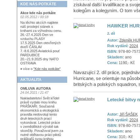
získával další kvalifikace a svo
KDE NÁS POTKÁTE
kolegům a kolegyním. O tom všem
Akce kde nás potkáte
02.05.2012 / 00:18
Na těchto akcích najdete
HAWKER HUR
náš prodejní stánek s
knihami za výhodnou cenu.
2. díl
26.-27.4.2025 Den ve
vzduchu PLASY
Autor:
Zdeněk HUR
17.5.2025 Den otevřených
Rok vydání:
2024
dveří ČÁSLAV
7.-8.6.2025 Aviatická pouť
ISBN:
978-80-757
PARDUBICE
Skladem:
ano
20.–21.9.2025 dny NATO
Cena:
1190,- Kč
OSTRAVA
»
více o
"Kde nás potkáte"
Navazující 2. díl práce, pojedná
Hurricane, se orientuje na působ
AKTUALITA
britských a polských squadron, 
OMLUVA AUTORA
24.04.2021 / 21:47
Nakladatelství Svět křídel
Letecké bitvy 
právě vydalo mou knihu
PRÁŠKAŘI. Současná
ekonomická a ekologická
Autor:
Jiří ŠAŠEK
pravidla nedovolují tento
druh leteckých prací
Rok vydání:
2024
vykonávat. Letecké práce
ISBN:
978-80-757
v zemědělské výrobě tak
skončily. Považoval jsem za
Skladem:
ano
nutné obětavou práci pilotů
Cena:
310,- Kč
práškařů svou knihou