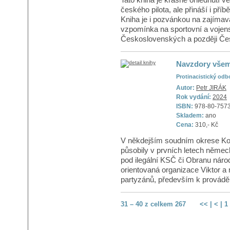
českého pilota, ale přináší i pří
Kniha je i pozvánkou na zajímav
vzpomínka na sportovní a vojensk
Československých a později Česk
Navzdory vše
Protinacistický odb
Autor:
Petr JIRÁK
Rok vydání:
2024
ISBN:
978-80-757
Skladem:
ano
Cena:
310,- Kč
V někdejším soudním okrese Koje
působily v prvních letech něme
pod ilegální KSČ či Obranu národ
orientovaná organizace Viktor a
partyzánů, především k prováděn
31 – 40 z celkem 267
<<
|
<
|
1