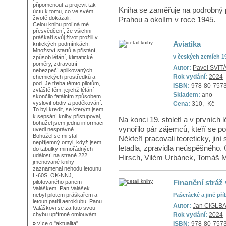
připomenout a projevit tak
Kniha se zaměřuje na podrobný 
úctu k tomu, co ve svém
životě dokázali.
Prahou a okolím v roce 1945.
Celou knihu prolíná mé
přesvědčení, že všichni
práškaři svůj život prožili v
Aviatika
kritických podmínkách.
Množství startů a přistání,
v českých zemích 1
způsob létání, klimatické
poměry, zdravotní
Autor:
Pavel SVIT
nebezpečí aplikovaných
Rok vydání:
2024
chemických prostředků a
pod. Je třeba těmto pilotům,
ISBN:
978-80-757
zvláště těm, jejichž létání
Skladem:
ano
skončilo fatálním způsobem
vyslovit obdiv a poděkování.
Cena:
310,- Kč
To byl kredit, se kterým jsem
k sepsání knihy přistupoval,
Na konci 19. století a v prvních 
bohužel jsem jednu informaci
vynořilo pár zájemců, kteří se po
uvedl nesprávně.
Bohužel se mi stal
Někteří pracovali teoreticky, jin
nepříjemný omyl, když jsem
letadla, zpravidla neúspěšného. 
do tabulky mimořádných
událostí na straně 222
Hirsch, Vilém Urbánek, Tomáš M
jmenované knihy
zaznamenal nehodu letounu
L-60S, OK-NNJ,
Finanční strá
pilotovaného panem
Valáškem. Pan Valášek
Pašerácké a jiné př
nebyl pilotem práškařem a
letoun patřil aeroklubu. Panu
Autor:
Jan CIGLB
Valáškovi se za tuto svou
Rok vydání:
2024
chybu upřímně omlouvám.
ISBN:
978-80-757
»
více o
"aktualita"