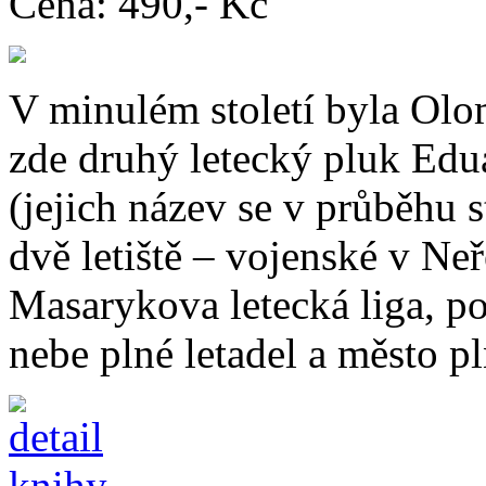
Cena:
490,- Kč
V minulém století byla Olo
zde druhý letecký pluk Edu
(jejich název se v průběhu 
dvě letiště – vojenské v Neř
Masarykova letecká liga, p
nebe plné letadel a město pl