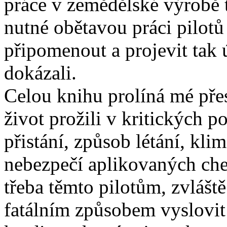
práce v zemědělské výrobě 
nutné obětavou práci pilot
připomenout a projevit tak 
dokázali.
Celou knihu prolíná mé přes
život prožili v kritických 
přistání, způsob létání, kli
nebezpečí aplikovaných che
třeba těmto pilotům, zvláště
fatálním způsobem vyslovit