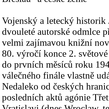
Vojenský a letecký historik 
dvouleté autorské odmlce p
velmi zajímavou knižní nov
80. výročí konce 2. světové
do prvních měsíců roku 194
válečného finále vlastně ud
Nedaleko od českých hranic
posledních aktů agónie Třet
Vratislavi (dnes Wroclaw, t