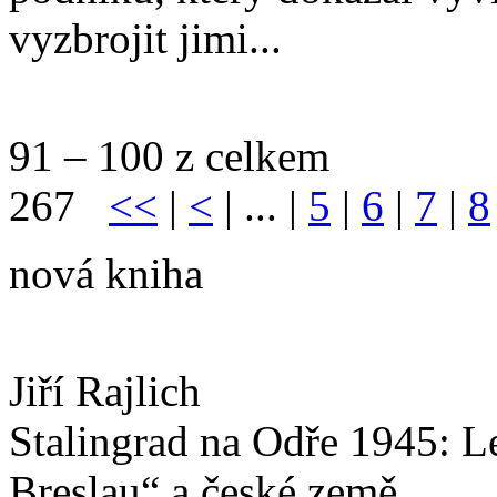
vyzbrojit jimi...
91 – 100 z celkem
267
<<
|
<
| ... |
5
|
6
|
7
|
8
nová kniha
Jiří Rajlich
Stalingrad na Odře 1945: L
Breslau“ a české země