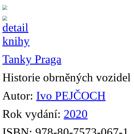
Tanky Praga
Historie obrněných vozide
Autor:
Ivo PEJČOCH
Rok vydání:
2020
ISBN:
978-80-7573-067-1