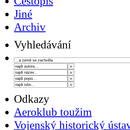
Cestopis
Jiné
Archiv
Vyhledávání
Odkazy
Aeroklub toužim
Vojenský historický ústa