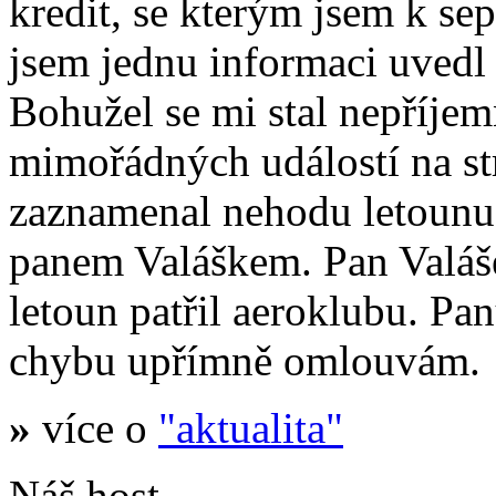
kredit, se kterým jsem k se
jsem jednu informaci uvedl
Bohužel se mi stal nepříje
mimořádných událostí na s
zaznamenal nehodu letoun
panem Valáškem. Pan Valáš
letoun patřil aeroklubu. Pa
chybu upřímně omlouvám.
»
více o
"aktualita"
Náš host