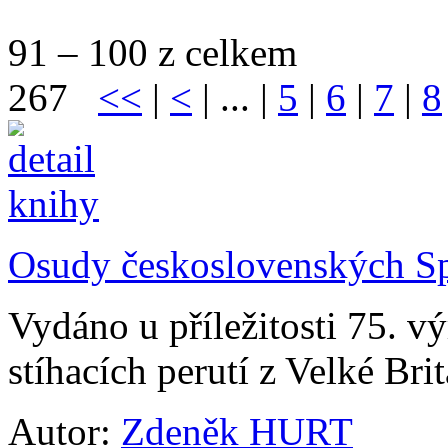
91 – 100 z celkem
267
<<
|
<
| ... |
5
|
6
|
7
|
8
Osudy československých Sp
Vydáno u příležitosti 75. v
stíhacích perutí z Velké Brit
Autor:
Zdeněk HURT