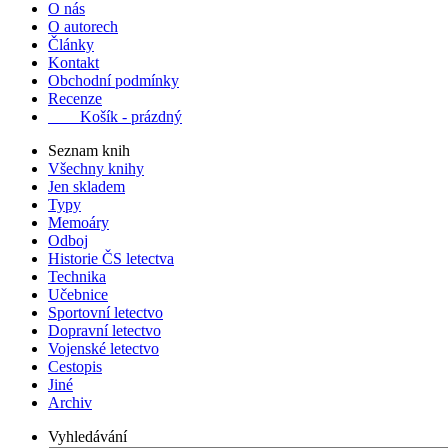
O nás
O autorech
Články
Kontakt
Obchodní podmínky
Recenze
Košík - prázdný
Seznam knih
Všechny knihy
Jen skladem
Typy
Memoáry
Odboj
Historie ČS letectva
Technika
Učebnice
Sportovní letectvo
Dopravní letectvo
Vojenské letectvo
Cestopis
Jiné
Archiv
Vyhledávání