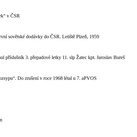
tek“ v ČSR
vní sovětské dodávky do ČSR. Letiště Plzeň, 1959
 příslušník 3. přepadové letky 11. slp Žatec kpt. Jaroslav Bureš
ozsypu“. Do zrušení v roce 1968 létal u 7. aPVOS
ím