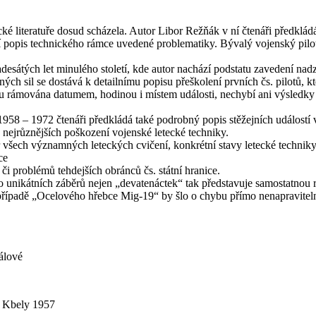
ecké literatuře dosud scházela. Autor Libor Režňák v ní čtenáři předklá
 popis technického rámce uvedené problematiky. Bývalý vojenský pilot
desátých let minulého století, kde autor nachází podstatu zavedení nad
ch sil se dostává k detailnímu popisu přeškolení prvních čs. pilotů, k
jsou rámována datumem, hodinou i místem události, nechybí ani výsledky 
8 – 1972 čtenáři předkládá také podrobný popis stěžejních událostí vš
y nejrůznějších poškození vojenské letecké techniky.
šech významných leteckých cvičení, konkrétní stavy letecké techniky i
ce
i problémů tehdejších obránců čs. státní hranice.
 unikátních záběrů nejen „devatenáctek“ tak představuje samostatnou r
v případě „Ocelového hřebce Mig-19“ by šlo o chybu přímo nenapravitel
álové
, Kbely 1957