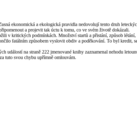
ná ekonomická a ekologická pravidla nedovolují tento druh leteckých
řipomenout a projevit tak úctu k tomu, co ve svém životě dokázali.
ožili v kritických podmínkách. Množství startů a přistání, způsob létá
 skončilo fatálním způsobem vyslovit obdiv a poděkování. To byl kredit, 
ných událostí na straně 222 jmenované knihy zaznamenal nehodu leto
e za tuto svou chybu upřímně omlouvám.