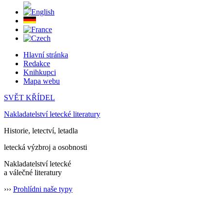
Hlavní stránka
Redakce
Knihkupci
Mapa webu
SVĚT KŘÍDEL
Nakladatelství letecké literatury
Historie, letectví, letadla
letecká výzbroj a osobnosti
Nakladatelství letecké
a válečné literatury
›››
Prohlídni naše typy