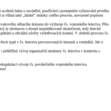
dá ucelená fakta o zavádění, používání i postupném vyřazování prvního
 si všímá také „lidské“ stránky celého procesu, navozené popisem
zvukového stíhacího letounu do výzbroje čs. vojenského letectva. Přes
terý je obohacen o dosud nepublikované skutečnosti, tedy letecké
pátrání a oficiální závěry vyšetřovacích komisí. V období provozu čs.
ech typů v čs. letectvu provozovaných letounů a vrtulníků. Jde o
 průběžný vývoj organizační struktury čs. letectva v kontextu s
ekapitulaci vývoje čs. poválečného vojenského letectva.
nou!