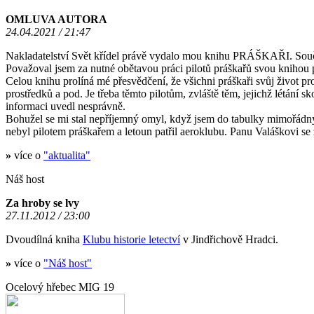
OMLUVA AUTORA
24.04.2021 / 21:47
Nakladatelství Svět křídel právě vydalo mou knihu PRÁŠKAŘI. Součas
Považoval jsem za nutné obětavou práci pilotů práškařů svou knihou p
Celou knihu prolíná mé přesvědčení, že všichni práškaři svůj život pr
prostředků a pod. Je třeba těmto pilotům, zvláště těm, jejichž létání
informaci uvedl nesprávně.
Bohužel se mi stal nepříjemný omyl, když jsem do tabulky mimořád
nebyl pilotem práškařem a letoun patřil aeroklubu. Panu Valáškovi s
»
více o
"aktualita"
Náš host
Za hroby se lvy
27.11.2012 / 23:00
Dvoudílná kniha
Klubu historie letectví
v Jindřichově Hradci.
»
více o
"Náš host"
Ocelový hřebec MIG 19