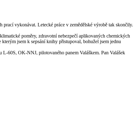
 prací vykonávat. Letecké práce v zemědělské výrobě tak skončily.
ní, klimatické poměry, zdravotní nebezpečí aplikovaných chemických
se kterým jsem k sepsání knihy přistupoval, bohužel jsem jednu
unu L-60S, OK-NNJ, pilotovaného panem Valáškem. Pan Valášek