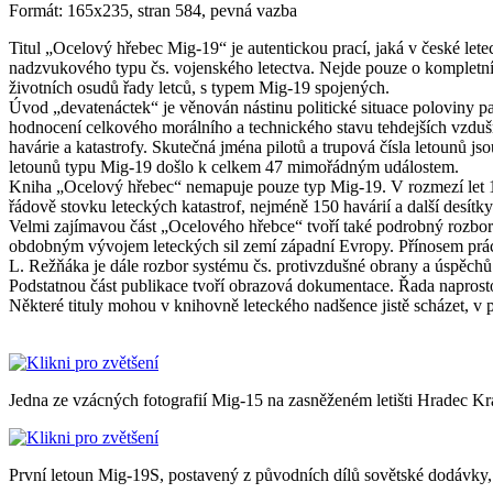
Formát:
165x235, stran 584, pevná vazba
Titul „Ocelový hřebec Mig-19“ je autentickou prací, jaká v české let
nadzvukového typu čs. vojenského letectva. Nejde pouze o kompletní
životních osudů řady letců, s typem Mig-19 spojených.
Úvod „devatenáctek“ je věnován nástinu politické situace poloviny pa
hodnocení celkového morálního a technického stavu tehdejších vzdušný
havárie a katastrofy. Skutečná jména pilotů a trupová čísla letounů 
letounů typu Mig-19 došlo k celkem 47 mimořádným událostem.
Kniha „Ocelový hřebec“ nemapuje pouze typ Mig-19. V rozmezí let 195
řádově stovku leteckých katastrof, nejméně 150 havárií a další desítk
Velmi zajímavou část „Ocelového hřebce“ tvoří také podrobný rozbor v
obdobným vývojem leteckých sil zemí západní Evropy. Přínosem prá
L. Režňáka je dále rozbor systému čs. protivzdušné obrany a úspěchů č
Podstatnou část publikace tvoří obrazová dokumentace. Řada naprosto
Některé tituly mohou v knihovně leteckého nadšence jistě scházet, 
Jedna ze vzácných fotografií Mig-15 na zasněženém letišti Hradec Kr
První letoun Mig-19S, postavený z původních dílů sovětské dodávky