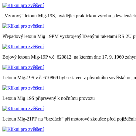
„Vzorový“ letoun Mig-19S, uvádějící praktickou výrobu „devatenác
Přepadový letoun Mig-19PM vyzbrojený řízenými raketami RS-2U pr
Bojový letoun Mig-19P v.č. 620812, na kterém dne 17. 9. 1960 zahynul
Letoun Mig-19S v.č. 610869 byl sestaven z původního sovětského „r
Letoun Mig-19S připravený k nočnímu provozu
Letoun Mig-21PF na “brzdách” při motorové zkoušce před pojížděn