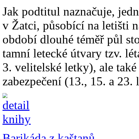
Jak podtitul naznačuje, jed
v Žatci, působící na letiš
období dlouhé téměř půl sto
tamní letecké útvary tzv. lét
3. velitelské letky), ale tak
zabezpečení (13., 15. a 23. 
Barikáda z kaštanů