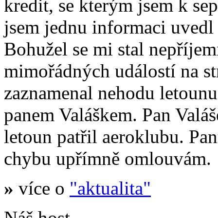
kredit, se kterým jsem k se
jsem jednu informaci uvedl
Bohužel se mi stal nepříje
mimořádných událostí na s
zaznamenal nehodu letoun
panem Valáškem. Pan Valáš
letoun patřil aeroklubu. Pa
chybu upřímně omlouvám.
»
více o
"aktualita"
Náš host