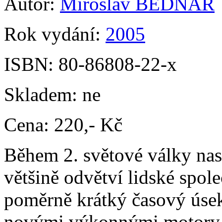
Autor:
Miroslav BEDNÁŘ
Rok vydání:
2005
ISBN:
80-86808-22-x
Skladem:
ne
Cena:
220,- Kč
Během 2. světové války nas
většině odvětví lidské společ
poměrně krátký časový úsek
novými výkonnými motory,