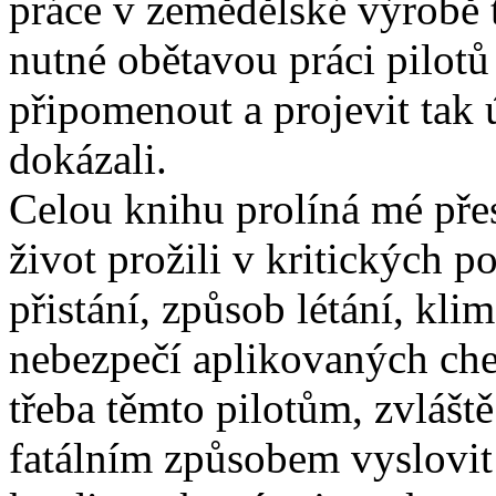
práce v zemědělské výrobě 
nutné obětavou práci pilot
připomenout a projevit tak 
dokázali.
Celou knihu prolíná mé přes
život prožili v kritických 
přistání, způsob létání, kli
nebezpečí aplikovaných che
třeba těmto pilotům, zvláště
fatálním způsobem vyslovit