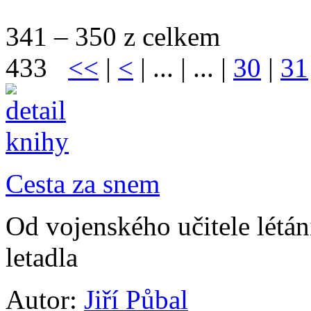
341 – 350 z celkem
433
<<
|
<
| ... | ... |
30
|
31
Cesta za snem
Od vojenského učitele létá
letadla
Autor:
Jiří Půbal