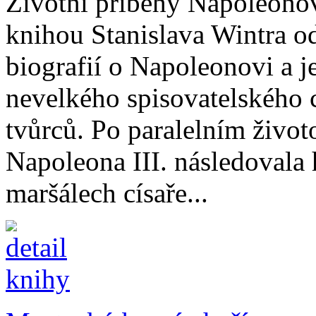
Životní příběhy Napoleonov
knihou Stanislava Wintra o
biografií o Napoleonovi a j
nevelkého spisovatelského 
tvůrců. Po paralelním život
Napoleona III. následovala 
maršálech císaře...