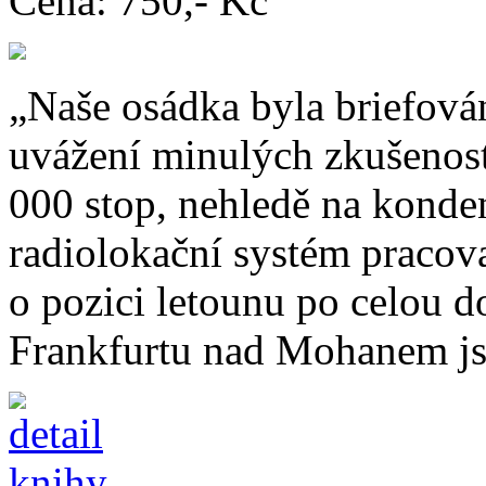
Cena:
750,- Kč
„Naše osádka byla briefován
uvážení minulých zkušeností
000 stop, nehledě na konde
radiolokační systém pracova
o pozici letounu po celou 
Frankfurtu nad Mohanem jse