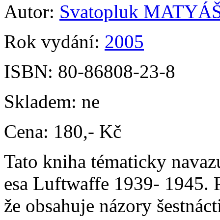
Autor:
Svatopluk MATYÁ
Rok vydání:
2005
ISBN:
80-86808-23-8
Skladem:
ne
Cena:
180,- Kč
Tato kniha tématicky navazu
esa Luftwaffe 1939- 1945. Po
že obsahuje názory šestnáct