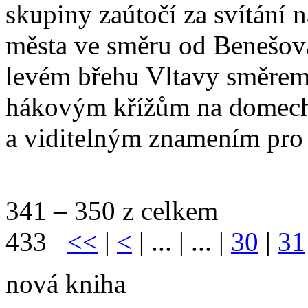
skupiny zaútočí za svítání n
města ve směru od Benešova
levém břehu Vltavy směrem 
hákovým křížům na domech
a viditelným znamením pro le
341 – 350 z celkem
433
<<
|
<
| ... | ... |
30
|
31
nová kniha