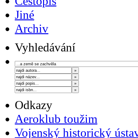
Cestopis
Jiné
Archiv
Vyhledávání
Odkazy
Aeroklub toužim
Vojenský historický ústa