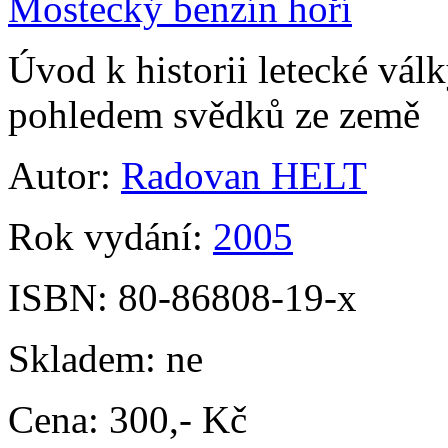
Mostecký benzín hoří
Úvod k historii letecké vá
pohledem svědků ze země
Autor:
Radovan HELT
Rok vydání:
2005
ISBN:
80-86808-19-x
Skladem:
ne
Cena:
300,- Kč